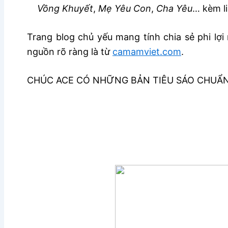
Vồng Khuyết
,
Mẹ Yêu Con
,
Cha Yêu
… kèm l
Trang blog chủ yếu mang tính chia sẻ phi lợi 
nguồn rõ ràng là từ
camamviet.com
.
CHÚC ACE CÓ NHỮNG BẢN TIÊU SÁO CHUẨ