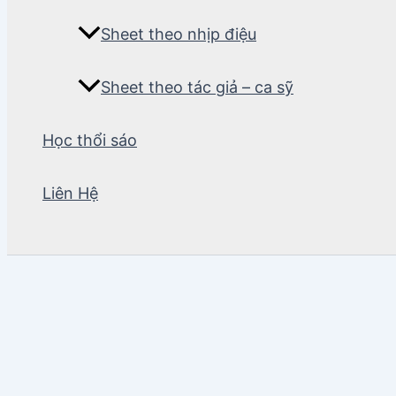
Sheet theo nhịp điệu
Sheet theo tác giả – ca sỹ
Học thổi sáo
Liên Hệ
Tìm
kiếm