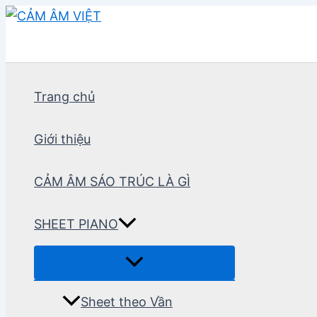
Nhảy
tới
nội
dung
Trang chủ
Giới thiệu
CẢM ÂM SÁO TRÚC LÀ GÌ
SHEET PIANO
Sheet theo Vần