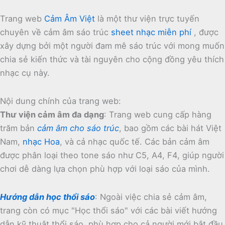
Trang web
Cảm Âm Việt
là một thư viện trực tuyến
chuyên về cảm âm sáo trúc
sheet nhạc miễn phí
, được
xây dựng bởi một người đam mê sáo trúc với mong muốn
chia sẻ kiến thức và tài nguyên cho cộng đồng yêu thích
nhạc cụ này.
Nội dung chính của trang web:
Thư viện cảm âm đa dạng
:
Trang web cung cấp hàng
trăm bản
cảm âm cho sáo trúc
, bao gồm các bài hát Việt
Nam,
nhạc Hoa
, và cả nhạc quốc tế.
Các bản cảm âm
được phân loại theo tone sáo như C5, A4, F4, giúp người
chơi dễ dàng lựa chọn phù hợp với loại sáo của mình.
Hướng dẫn học thổi sáo
:
Ngoài việc chia sẻ cảm âm,
trang còn có mục "Học thổi sáo" với các bài viết hướng
dẫn kỹ thuật thổi sáo, phù hợp cho cả người mới bắt đầu