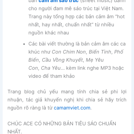
bản
cảm âm sáo trúc
(sheet music) dành
cho người đam mê sáo trúc tại Việt Nam.
Trang này tổng hợp các bản cảm âm “hot
nhất, hay nhất, chuẩn nhất” từ nhiều
nguồn khác nhau
Các bài viết thường là bản cảm âm các ca
khúc như
Con Chim Non
,
Biển Tình
,
Phố
Biển
,
Cầu Vồng Khuyết
,
Mẹ Yêu
Con
,
Cha Yêu
… kèm link nghe MP3 hoặc
video để tham khảo
Trang blog chủ yếu mang tính chia sẻ phi lợi
nhuận, tác giả khuyến nghị khi chia sẻ hãy trích
nguồn rõ ràng là từ
camamviet.com
.
CHÚC ACE CÓ NHỮNG BẢN TIÊU SÁO CHUẨN
NHẤT.