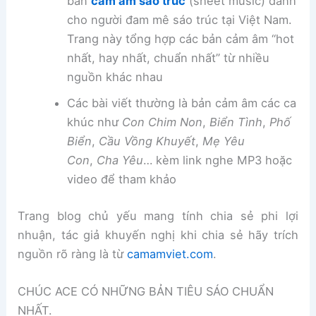
bản
cảm âm sáo trúc
(sheet music) dành
cho người đam mê sáo trúc tại Việt Nam.
Trang này tổng hợp các bản cảm âm “hot
nhất, hay nhất, chuẩn nhất” từ nhiều
nguồn khác nhau
Các bài viết thường là bản cảm âm các ca
khúc như
Con Chim Non
,
Biển Tình
,
Phố
Biển
,
Cầu Vồng Khuyết
,
Mẹ Yêu
Con
,
Cha Yêu
… kèm link nghe MP3 hoặc
video để tham khảo
Trang blog chủ yếu mang tính chia sẻ phi lợi
nhuận, tác giả khuyến nghị khi chia sẻ hãy trích
nguồn rõ ràng là từ
camamviet.com
.
CHÚC ACE CÓ NHỮNG BẢN TIÊU SÁO CHUẨN
NHẤT.