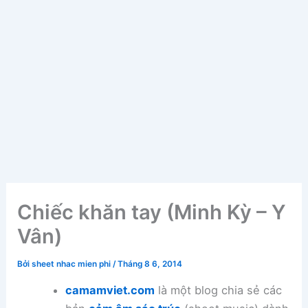
Chiếc khăn tay (Minh Kỳ – Y
Vân)
Bởi
sheet nhac mien phi
/
Tháng 8 6, 2014
camamviet.com
là một blog chia sẻ các