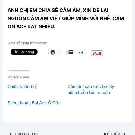
ANH CHỊ EM CHIA SẺ CẢM ÂM, XIN ĐỂ LẠI
NGUỒN CẢM ÂM VIỆT GIÚP MÌNH VỚI NHÉ. CẢM
ƠN ACE RẤT NHIỀU.
Chia sẻ giúp mình nhé:
In
Email
Có liên quan
Chiếc khăn tay
Cảm âm sáo trúc bài Kỷ
niệm buồn bản chuẩn
Sheet Nhạc Bài Anh Ở Đâu
TRƯỚC ĐÓ
KẾ TIẾP