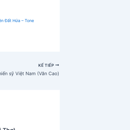
ền Đất Hứa – Tone
KẾ TIẾP
iến sỹ Việt Nam (Văn Cao)