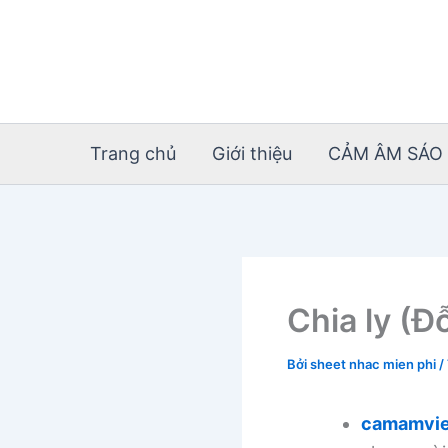
Nhảy
tới
nội
dung
Trang chủ
Giới thiệu
CẢM ÂM SÁO 
Chia ly (Đ
Bởi
sheet nhac mien phi
/
camamvie