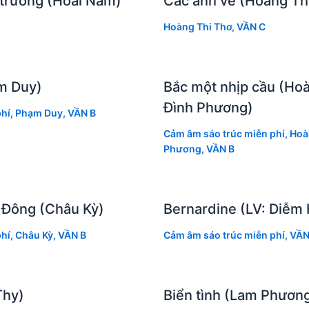
 trường (Hoài Nam)
Các anh về (Hoàng Th
Hoàng Thi Thơ
,
VẦN C
m Duy)
Bắc một nhịp cầu (Ho
Đình Phương)
hí
,
Phạm Duy
,
VẦN B
Cảm âm sáo trúc miễn phí
,
Hoà
Phương
,
VẦN B
 Đông (Châu Kỳ)
Bernardine (LV: Diễm
hí
,
Châu Kỳ
,
VẦN B
Cảm âm sáo trúc miễn phí
,
VẦN
Thy)
Biển tình (Lam Phươn