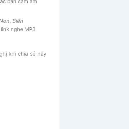
 các bản cảm âm
 Non
,
Biển
link nghe MP3
ghị khi chia sẻ hãy