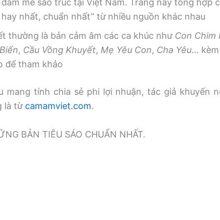
 đam mê sáo trúc tại Việt Nam. Trang này tổng hợp
, hay nhất, chuẩn nhất” từ nhiều nguồn khác nhau
iết thường là bản cảm âm các ca khúc như
Con Chim
Biển
,
Cầu Vồng Khuyết
,
Mẹ Yêu Con
,
Cha Yêu
… kèm 
o để tham khảo
 mang tính chia sẻ phi lợi nhuận, tác giả khuyến n
g là từ
camamviet.com
.
̃NG BẢN TIÊU SÁO CHUẨN NHẤT.