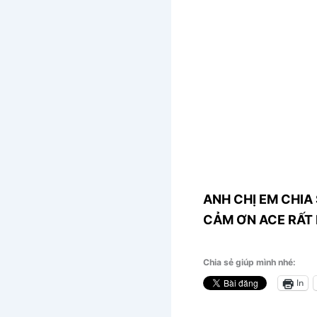
ANH CHỊ EM CHIA 
CẢM ƠN ACE RẤT 
Chia sẻ giúp mình nhé:
In