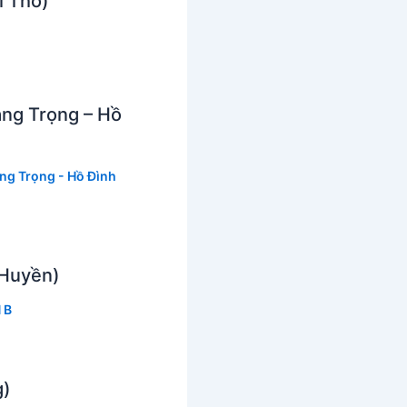
i Thơ)
àng Trọng – Hồ
ng Trọng - Hồ Đình
 Huyền)
 B
g)