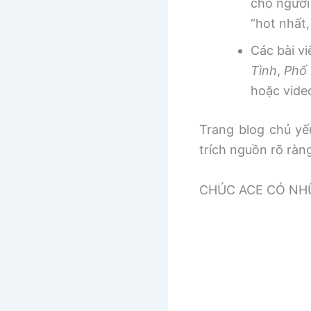
cho người
“hot nhất
Các bài v
Tình
,
Phố 
hoặc vide
Trang blog chủ yếu
trích nguồn rõ ràn
CHÚC ACE CÓ NHƯ