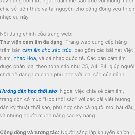
xây dựng bởi một người đam mê sáo trúc với mong muốn
chia sẻ kiến thức và tài nguyên cho cộng đồng yêu thích
nhạc cụ này.
Nội dung chính của trang web:
Thư viện cảm âm đa dạng
:
Trang web cung cấp hàng
trăm bản
cảm âm cho sáo trúc
, bao gồm các bài hát Việt
Nam,
nhạc Hoa
, và cả nhạc quốc tế.
Các bản cảm âm
được phân loại theo tone sáo như C5, A4, F4, giúp người
chơi dễ dàng lựa chọn phù hợp với loại sáo của mình.
Hướng dẫn học thổi sáo
:
Ngoài việc chia sẻ cảm âm,
trang còn có mục "Học thổi sáo" với các bài viết hướng
dẫn kỹ thuật thổi sáo, phù hợp cho cả người mới bắt đầu
và những người muốn nâng cao kỹ năng.
Cộng đồng và tương tác
:
Người sáng lập khuyến khích