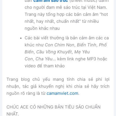
bản
cảm âm sáo trúc
(sheet music) dành
cho người đam mê sáo trúc tại Việt Nam.
Trang này tổng hợp các bản cảm âm “hot
nhất, hay nhất, chuẩn nhất” từ nhiều
nguồn khác nhau
Các bài viết thường là bản cảm âm các ca
khúc như
Con Chim Non
,
Biển Tình
,
Phố
Biển
,
Cầu Vồng Khuyết
,
Mẹ Yêu
Con
,
Cha Yêu
… kèm link nghe MP3 hoặc
video để tham khảo
Trang blog chủ yếu mang tính chia sẻ phi lợi
nhuận, tác giả khuyến nghị khi chia sẻ hãy trích
nguồn rõ ràng là từ
camamviet.com
.
CHÚC ACE CÓ NHỮNG BẢN TIÊU SÁO CHUẨN
NHẤT.