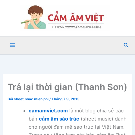
Nhảy
tới
nội
dung
Tìm
kiế
Trả lại thời gian (Thanh Sơn)
Bởi
sheet nhac mien phi
/
Tháng 7 9, 2013
camamviet.com
là một blog chia sẻ các
bản
cảm âm sáo trúc
(sheet music) dành
cho người đam mê sáo trúc tại Việt Nam.