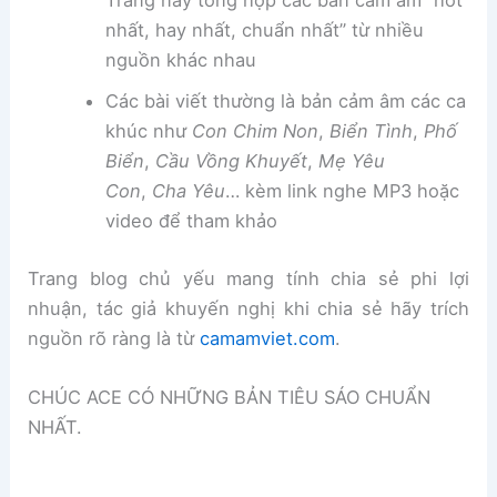
Trang này tổng hợp các bản cảm âm “hot
nhất, hay nhất, chuẩn nhất” từ nhiều
nguồn khác nhau
Các bài viết thường là bản cảm âm các ca
khúc như
Con Chim Non
,
Biển Tình
,
Phố
Biển
,
Cầu Vồng Khuyết
,
Mẹ Yêu
Con
,
Cha Yêu
… kèm link nghe MP3 hoặc
video để tham khảo
Trang blog chủ yếu mang tính chia sẻ phi lợi
nhuận, tác giả khuyến nghị khi chia sẻ hãy trích
nguồn rõ ràng là từ
camamviet.com
.
CHÚC ACE CÓ NHỮNG BẢN TIÊU SÁO CHUẨN
NHẤT.