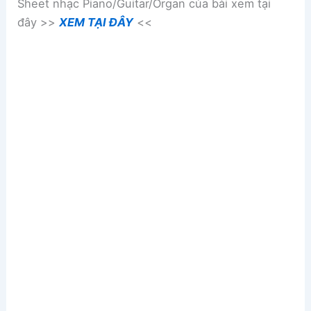
Sheet nhạc Piano/Guitar/Organ của bài xem tại
đây >>
XEM TẠI ĐÂY
<<