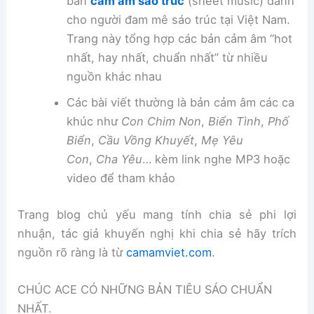
bản
cảm âm sáo trúc
(sheet music) dành
cho người đam mê sáo trúc tại Việt Nam.
Trang này tổng hợp các bản cảm âm “hot
nhất, hay nhất, chuẩn nhất” từ nhiều
nguồn khác nhau
Các bài viết thường là bản cảm âm các ca
khúc như
Con Chim Non
,
Biển Tình
,
Phố
Biển
,
Cầu Vồng Khuyết
,
Mẹ Yêu
Con
,
Cha Yêu
… kèm link nghe MP3 hoặc
video để tham khảo
Trang blog chủ yếu mang tính chia sẻ phi lợi
nhuận, tác giả khuyến nghị khi chia sẻ hãy trích
nguồn rõ ràng là từ
camamviet.com
.
CHÚC ACE CÓ NHỮNG BẢN TIÊU SÁO CHUẨN
NHẤT.