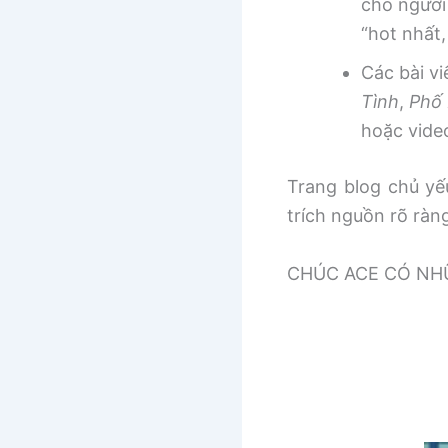
cho người
“hot nhất
Các bài v
Tình
,
Phố 
hoặc vide
Trang blog chủ yếu
trích nguồn rõ ràn
CHÚC ACE CÓ NHƯ