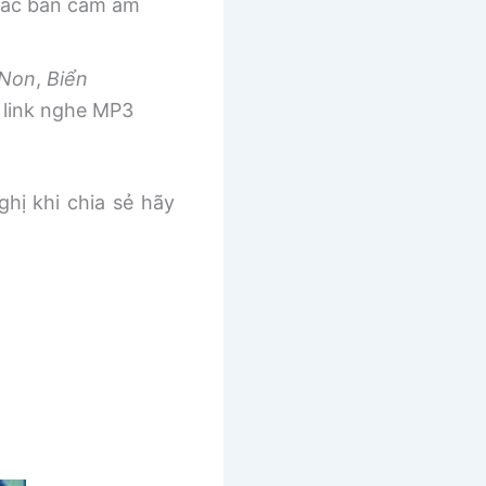
 các bản cảm âm
 Non
,
Biển
link nghe MP3
ghị khi chia sẻ hãy