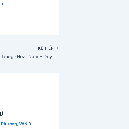
em
KẾ TIẾP
Tình bạn Quang Trung (Hoài Nam – Duy Hải)
g)
 Phương
,
VẦN B