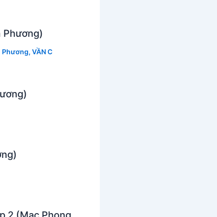
m Phương)
 Phương
,
VẦN C
hương)
ơng)
ệp 2 (Mạc Phong