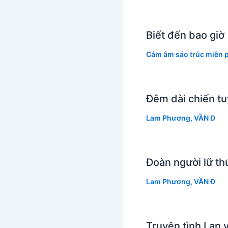
Biết đến bao gi
Cảm âm sáo trúc miễn p
Đêm dài chiến t
Lam Phương
,
VẦN Đ
Đoàn người lữ t
Lam Phương
,
VẦN Đ
Truyện tình Lan 