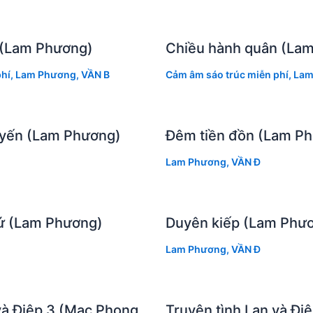
ờ (Lam Phương)
Chiều hành quân (La
hí
,
Lam Phương
,
VẦN B
Cảm âm sáo trúc miễn phí
,
Lam
uyến (Lam Phương)
Đêm tiền đồn (Lam P
Lam Phương
,
VẦN Đ
hứ (Lam Phương)
Duyên kiếp (Lam Phư
Lam Phương
,
VẦN Đ
và Điệp 3 (Mạc Phong
Truyện tình Lan và Đi