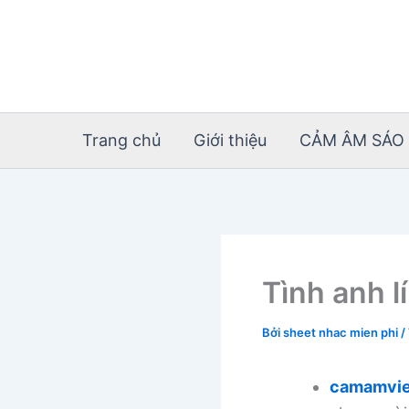
Nhảy
tới
nội
dung
Trang chủ
Giới thiệu
CẢM ÂM SÁO 
Tình anh 
Bởi
sheet nhac mien phi
/
camamvie