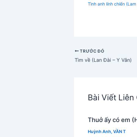
Tình anh lính chiến (La
TRƯỚC ĐÓ
Tìm về (Lan Đài – Y Vân)
Bài Viết Liê
Thuở ấy có em (
Huỳnh Anh
,
VẦN T