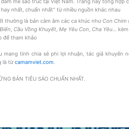
 đam mê sáo trúc tại Việt Nam. Trang này tổng hợp
, hay nhất, chuẩn nhất” từ nhiều nguồn khác nhau
iết thường là bản cảm âm các ca khúc như
Con Chim
Biển
,
Cầu Vồng Khuyết
,
Mẹ Yêu Con
,
Cha Yêu
… kèm 
o để tham khảo
 mang tính chia sẻ phi lợi nhuận, tác giả khuyến n
g là từ
camamviet.com
.
̃NG BẢN TIÊU SÁO CHUẨN NHẤT.