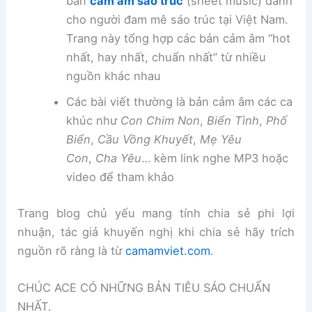
bản
cảm âm sáo trúc
(sheet music) dành
cho người đam mê sáo trúc tại Việt Nam.
Trang này tổng hợp các bản cảm âm “hot
nhất, hay nhất, chuẩn nhất” từ nhiều
nguồn khác nhau
Các bài viết thường là bản cảm âm các ca
khúc như
Con Chim Non
,
Biển Tình
,
Phố
Biển
,
Cầu Vồng Khuyết
,
Mẹ Yêu
Con
,
Cha Yêu
… kèm link nghe MP3 hoặc
video để tham khảo
Trang blog chủ yếu mang tính chia sẻ phi lợi
nhuận, tác giả khuyến nghị khi chia sẻ hãy trích
nguồn rõ ràng là từ
camamviet.com
.
CHÚC ACE CÓ NHỮNG BẢN TIÊU SÁO CHUẨN
NHẤT.