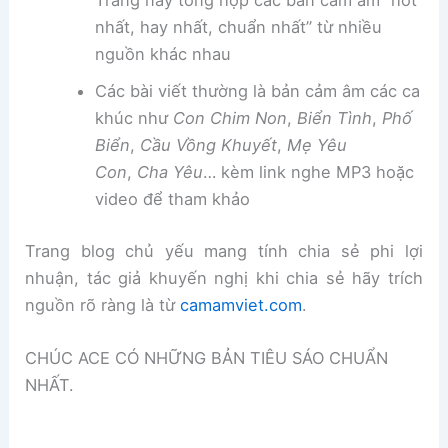
Trang này tổng hợp các bản cảm âm “hot
nhất, hay nhất, chuẩn nhất” từ nhiều
nguồn khác nhau
Các bài viết thường là bản cảm âm các ca
khúc như
Con Chim Non
,
Biển Tình
,
Phố
Biển
,
Cầu Vồng Khuyết
,
Mẹ Yêu
Con
,
Cha Yêu
… kèm link nghe MP3 hoặc
video để tham khảo
Trang blog chủ yếu mang tính chia sẻ phi lợi
nhuận, tác giả khuyến nghị khi chia sẻ hãy trích
nguồn rõ ràng là từ
camamviet.com
.
CHÚC ACE CÓ NHỮNG BẢN TIÊU SÁO CHUẨN
NHẤT.