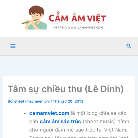
Nhảy
tới
nội
dung
Tìm
kiế
Tâm sự chiều thu (Lê Dinh)
Bởi
sheet nhac mien phi
/
Tháng 7 20, 2013
camamviet.com
là một blog chia sẻ các
bản
cảm âm sáo trúc
(sheet music) dành
cho người đam mê sáo trúc tại Việt Nam.