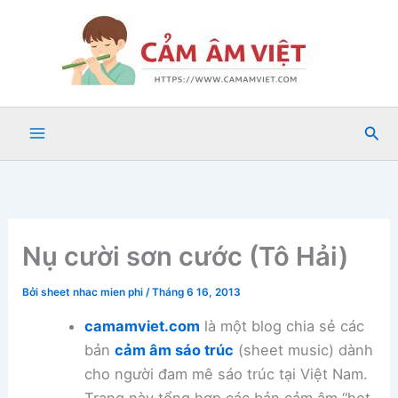
Nhảy
tới
nội
dung
Tìm
kiế
Nụ cười sơn cước (Tô Hải)
Bởi
sheet nhac mien phi
/
Tháng 6 16, 2013
camamviet.com
là một blog chia sẻ các
bản
cảm âm sáo trúc
(sheet music) dành
cho người đam mê sáo trúc tại Việt Nam.