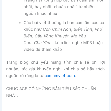
Trang này tổng hợp các bản cảm âm “hot
nhất, hay nhất, chuẩn nhất” từ nhiều
nguồn khác nhau
Các bài viết thường là bản cảm âm các ca
khúc như
Con Chim Non
,
Biển Tình
,
Phố
Biển
,
Cầu Vồng Khuyết
,
Mẹ Yêu
Con
,
Cha Yêu
… kèm link nghe MP3 hoặc
video để tham khảo
Trang blog chủ yếu mang tính chia sẻ phi lợi
nhuận, tác giả khuyến nghị khi chia sẻ hãy trích
nguồn rõ ràng là từ
camamviet.com
.
CHÚC ACE CÓ NHỮNG BẢN TIÊU SÁO CHUẨN
NHẤT.