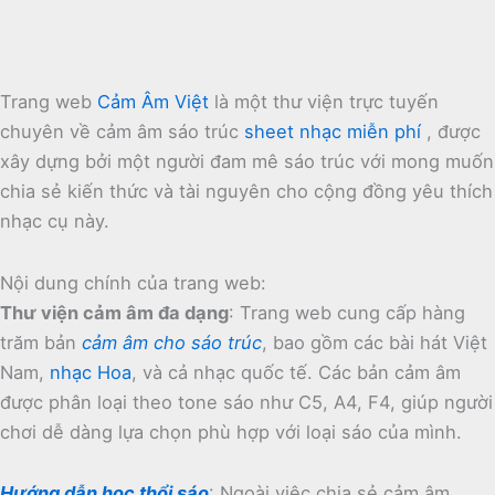
Trang web
Cảm Âm Việt
là một thư viện trực tuyến
chuyên về cảm âm sáo trúc
sheet nhạc miễn phí
, được
xây dựng bởi một người đam mê sáo trúc với mong muốn
chia sẻ kiến thức và tài nguyên cho cộng đồng yêu thích
nhạc cụ này.
Nội dung chính của trang web:
Thư viện cảm âm đa dạng
:
Trang web cung cấp hàng
trăm bản
cảm âm cho sáo trúc
, bao gồm các bài hát Việt
Nam,
nhạc Hoa
, và cả nhạc quốc tế.
Các bản cảm âm
được phân loại theo tone sáo như C5, A4, F4, giúp người
chơi dễ dàng lựa chọn phù hợp với loại sáo của mình.
Hướng dẫn học thổi sáo
:
Ngoài việc chia sẻ cảm âm,