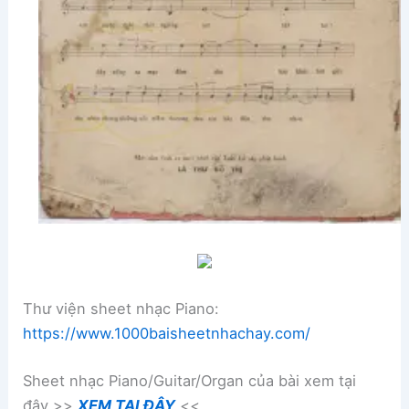
Thư viện sheet nhạc Piano:
https://www.1000baisheetnhachay.com/
Sheet nhạc Piano/Guitar/Organ của bài xem tại
đây >>
XEM TẠI ĐÂY
<<