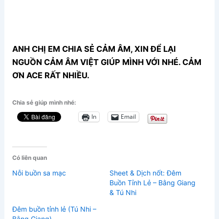
ANH CHỊ EM CHIA SẺ CẢM ÂM, XIN ĐỂ LẠI
NGUỒN CẢM ÂM VIỆT GIÚP MÌNH VỚI NHÉ. CẢM
ƠN ACE RẤT NHIỀU.
Chia sẻ giúp mình nhé:
In
Email
Có liên quan
Nỗi buồn sa mạc
Sheet & Dịch nốt: Đêm
Buồn Tỉnh Lẻ – Bằng Giang
& Tú Nhi
Đêm buồn tỉnh lẻ (Tú Nhi –
Bằng Giang)