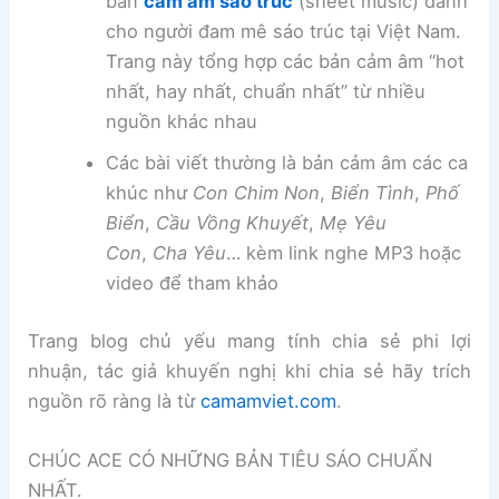
bản
cảm âm sáo trúc
(sheet music) dành
cho người đam mê sáo trúc tại Việt Nam.
Trang này tổng hợp các bản cảm âm “hot
nhất, hay nhất, chuẩn nhất” từ nhiều
nguồn khác nhau
Các bài viết thường là bản cảm âm các ca
khúc như
Con Chim Non
,
Biển Tình
,
Phố
Biển
,
Cầu Vồng Khuyết
,
Mẹ Yêu
Con
,
Cha Yêu
… kèm link nghe MP3 hoặc
video để tham khảo
Trang blog chủ yếu mang tính chia sẻ phi lợi
nhuận, tác giả khuyến nghị khi chia sẻ hãy trích
nguồn rõ ràng là từ
camamviet.com
.
CHÚC ACE CÓ NHỮNG BẢN TIÊU SÁO CHUẨN
NHẤT.