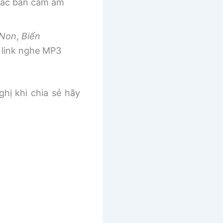
 các bản cảm âm
 Non
,
Biển
link nghe MP3
ghị khi chia sẻ hãy