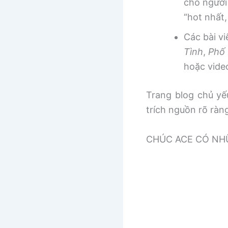
cho người
“hot nhất
Các bài v
Tình
,
Phố 
hoặc vide
Trang blog chủ yếu
trích nguồn rõ ràn
CHÚC ACE CÓ NHƯ