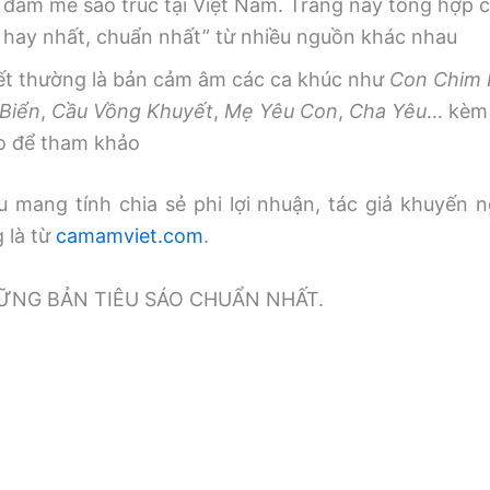
 đam mê sáo trúc tại Việt Nam. Trang này tổng hợp
, hay nhất, chuẩn nhất” từ nhiều nguồn khác nhau
iết thường là bản cảm âm các ca khúc như
Con Chim
Biển
,
Cầu Vồng Khuyết
,
Mẹ Yêu Con
,
Cha Yêu
… kèm 
o để tham khảo
 mang tính chia sẻ phi lợi nhuận, tác giả khuyến n
g là từ
camamviet.com
.
̃NG BẢN TIÊU SÁO CHUẨN NHẤT.