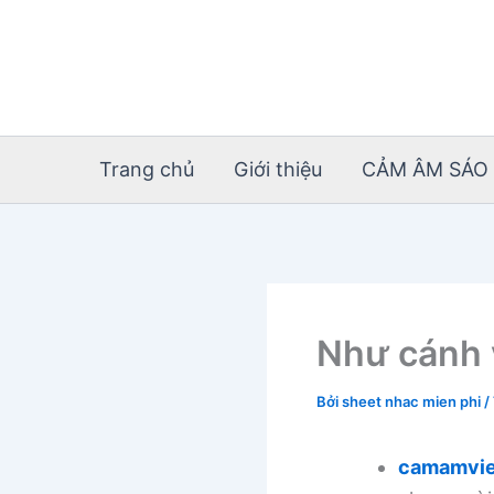
Nhảy
tới
nội
dung
Trang chủ
Giới thiệu
CẢM ÂM SÁO 
Như cánh 
Bởi
sheet nhac mien phi
/
camamvie