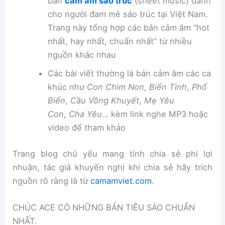
bản
cảm âm sáo trúc
(sheet music) dành
cho người đam mê sáo trúc tại Việt Nam.
Trang này tổng hợp các bản cảm âm “hot
nhất, hay nhất, chuẩn nhất” từ nhiều
nguồn khác nhau
Các bài viết thường là bản cảm âm các ca
khúc như
Con Chim Non
,
Biển Tình
,
Phố
Biển
,
Cầu Vồng Khuyết
,
Mẹ Yêu
Con
,
Cha Yêu
… kèm link nghe MP3 hoặc
video để tham khảo
Trang blog chủ yếu mang tính chia sẻ phi lợi
nhuận, tác giả khuyến nghị khi chia sẻ hãy trích
nguồn rõ ràng là từ
camamviet.com
.
CHÚC ACE CÓ NHỮNG BẢN TIÊU SÁO CHUẨN
NHẤT.