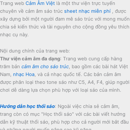
Trang web
Cảm Âm Việt
là một thư viện trực tuyến
chuyên về cảm âm sáo trúc
sheet nhạc miễn phí
, được
xây dựng bởi một người đam mê sáo trúc với mong muốn
chia sẻ kiến thức và tài nguyên cho cộng đồng yêu thích
nhạc cụ này.
Nội dung chính của trang web:
Thư viện cảm âm đa dạng
:
Trang web cung cấp hàng
trăm bản
cảm âm cho sáo trúc
, bao gồm các bài hát Việt
Nam,
nhạc Hoa
, và cả nhạc quốc tế.
Các bản cảm âm
được phân loại theo tone sáo như C5, A4, F4, giúp người
chơi dễ dàng lựa chọn phù hợp với loại sáo của mình.
Hướng dẫn học thổi sáo
:
Ngoài việc chia sẻ cảm âm,
trang còn có mục "Học thổi sáo" với các bài viết hướng
dẫn kỹ thuật thổi sáo, phù hợp cho cả người mới bắt đầu
và những người muốn nâng cao kỹ năng.