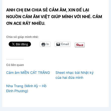
ANH CHỊ EM CHIA SẺ CẢM ÂM, XIN ĐỂ LẠI
NGUỒN CẢM ÂM VIỆT GIÚP MÌNH VỚI NHÉ. CẢM
ƠN ACE RẤT NHIỀU.
Chia sẻ giúp mình nhé:
In
Email
Có liên quan
Cảm âm MIỀN CÁT TRẮNG
Sheet nhạc bài Nhật ký
của hai đứa mình
Nha Trang (Minh Kỳ – Hồ
Đình Phương)