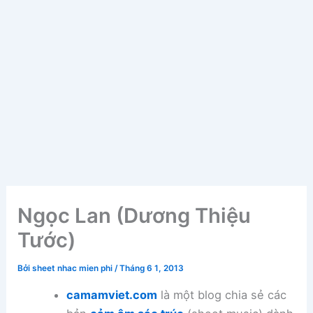
Ngọc Lan (Dương Thiệu
Tước)
Bởi
sheet nhac mien phi
/
Tháng 6 1, 2013
camamviet.com
là một blog chia sẻ các