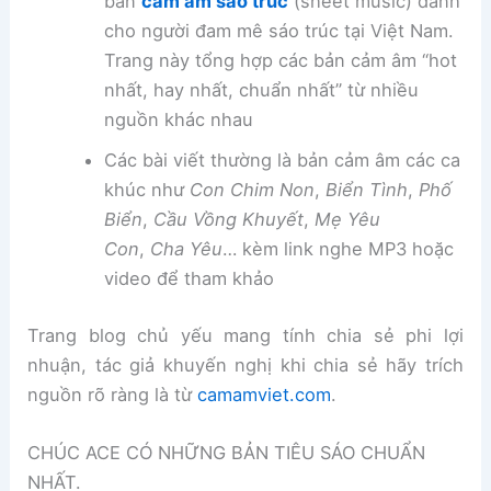
bản
cảm âm sáo trúc
(sheet music) dành
cho người đam mê sáo trúc tại Việt Nam.
Trang này tổng hợp các bản cảm âm “hot
nhất, hay nhất, chuẩn nhất” từ nhiều
nguồn khác nhau
Các bài viết thường là bản cảm âm các ca
khúc như
Con Chim Non
,
Biển Tình
,
Phố
Biển
,
Cầu Vồng Khuyết
,
Mẹ Yêu
Con
,
Cha Yêu
… kèm link nghe MP3 hoặc
video để tham khảo
Trang blog chủ yếu mang tính chia sẻ phi lợi
nhuận, tác giả khuyến nghị khi chia sẻ hãy trích
nguồn rõ ràng là từ
camamviet.com
.
CHÚC ACE CÓ NHỮNG BẢN TIÊU SÁO CHUẨN
NHẤT.