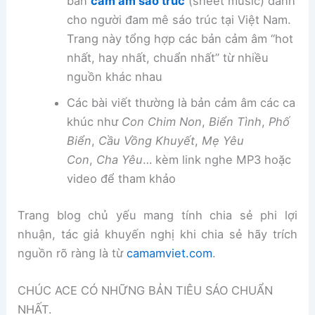
bản
cảm âm sáo trúc
(sheet music) dành
cho người đam mê sáo trúc tại Việt Nam.
Trang này tổng hợp các bản cảm âm “hot
nhất, hay nhất, chuẩn nhất” từ nhiều
nguồn khác nhau
Các bài viết thường là bản cảm âm các ca
khúc như
Con Chim Non
,
Biển Tình
,
Phố
Biển
,
Cầu Vồng Khuyết
,
Mẹ Yêu
Con
,
Cha Yêu
… kèm link nghe MP3 hoặc
video để tham khảo
Trang blog chủ yếu mang tính chia sẻ phi lợi
nhuận, tác giả khuyến nghị khi chia sẻ hãy trích
nguồn rõ ràng là từ
camamviet.com
.
CHÚC ACE CÓ NHỮNG BẢN TIÊU SÁO CHUẨN
NHẤT.