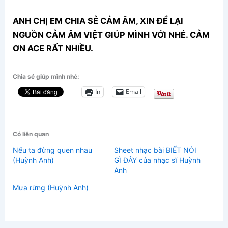
ANH CHỊ EM CHIA SẺ CẢM ÂM, XIN ĐỂ LẠI
NGUỒN CẢM ÂM VIỆT GIÚP MÌNH VỚI NHÉ. CẢM
ƠN ACE RẤT NHIỀU.
Chia sẻ giúp mình nhé:
In
Email
Có liên quan
Nếu ta đừng quen nhau
Sheet nhạc bài BIẾT NÓI
(Huỳnh Anh)
GÌ ĐÂY của nhạc sĩ Huỳnh
Anh
Mưa rừng (Huỳnh Anh)