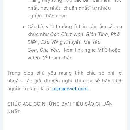
Trang này tổng hợp các bản cảm âm “hot
nhất, hay nhất, chuẩn nhất” từ nhiều
nguồn khác nhau
Các bài viết thường là bản cảm âm các ca
khúc như
Con Chim Non
,
Biển Tình
,
Phố
Biển
,
Cầu Vồng Khuyết
,
Mẹ Yêu
Con
,
Cha Yêu
… kèm link nghe MP3 hoặc
video để tham khảo
Trang blog chủ yếu mang tính chia sẻ phi lợi
nhuận, tác giả khuyến nghị khi chia sẻ hãy trích
nguồn rõ ràng là từ
camamviet.com
.
CHÚC ACE CÓ NHỮNG BẢN TIÊU SÁO CHUẨN
NHẤT.