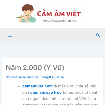
Nhảy
tới
nội
dung
Tìm
kiế
Năm 2.000 (Y Vũ)
Bởi
sheet nhac mien phi
/
Tháng 8 29, 2014
camamviet.com
là một blog chia sẻ các
bản
cảm âm sáo trúc
(sheet music) dành
cho người đam mê sáo trúc tại Việt Nam.