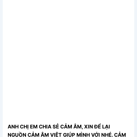
ANH CHỊ EM CHIA SẺ CẢM ÂM, XIN ĐỂ LẠI
NGUỒN CẢM ÂM VIỆT GIÚP MÌNH VỚI NHÉ. CẢM