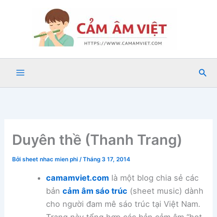
Nhảy
tới
nội
dung
Tìm
kiế
Duyên thề (Thanh Trang)
Bởi
sheet nhac mien phi
/
Tháng 3 17, 2014
camamviet.com
là một blog chia sẻ các
bản
cảm âm sáo trúc
(sheet music) dành
cho người đam mê sáo trúc tại Việt Nam.