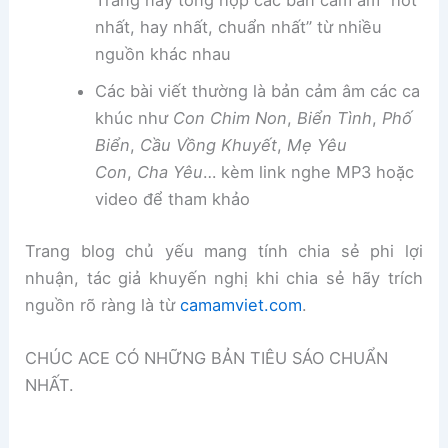
Trang này tổng hợp các bản cảm âm “hot
nhất, hay nhất, chuẩn nhất” từ nhiều
nguồn khác nhau
Các bài viết thường là bản cảm âm các ca
khúc như
Con Chim Non
,
Biển Tình
,
Phố
Biển
,
Cầu Vồng Khuyết
,
Mẹ Yêu
Con
,
Cha Yêu
… kèm link nghe MP3 hoặc
video để tham khảo
Trang blog chủ yếu mang tính chia sẻ phi lợi
nhuận, tác giả khuyến nghị khi chia sẻ hãy trích
nguồn rõ ràng là từ
camamviet.com
.
CHÚC ACE CÓ NHỮNG BẢN TIÊU SÁO CHUẨN
NHẤT.