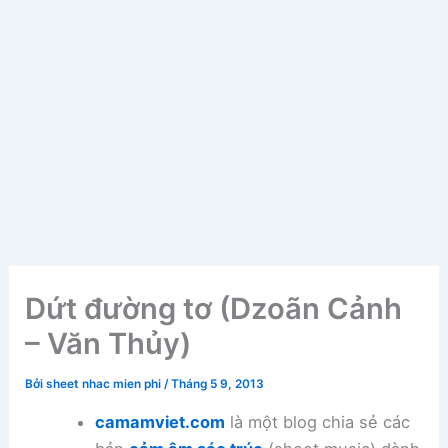
Dứt đường tơ (Dzoãn Cảnh
– Văn Thủy)
Bởi
sheet nhac mien phi
/
Tháng 5 9, 2013
camamviet.com
là một blog chia sẻ các