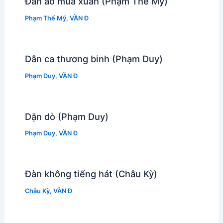
Đan áo mùa xuân (Phạm Thế Mỹ)
Phạm Thế Mỹ
,
VẦN Đ
Dân ca thương binh (Phạm Duy)
Phạm Duy
,
VẦN Đ
Dặn dò (Phạm Duy)
Phạm Duy
,
VẦN Đ
Đàn không tiếng hát (Châu Kỳ)
Châu Kỳ
,
VẦN Đ