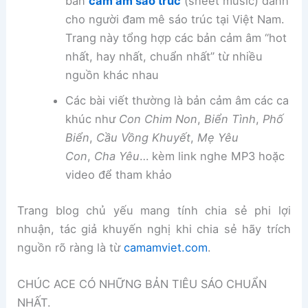
bản
cảm âm sáo trúc
(sheet music) dành
cho người đam mê sáo trúc tại Việt Nam.
Trang này tổng hợp các bản cảm âm “hot
nhất, hay nhất, chuẩn nhất” từ nhiều
nguồn khác nhau
Các bài viết thường là bản cảm âm các ca
khúc như
Con Chim Non
,
Biển Tình
,
Phố
Biển
,
Cầu Vồng Khuyết
,
Mẹ Yêu
Con
,
Cha Yêu
… kèm link nghe MP3 hoặc
video để tham khảo
Trang blog chủ yếu mang tính chia sẻ phi lợi
nhuận, tác giả khuyến nghị khi chia sẻ hãy trích
nguồn rõ ràng là từ
camamviet.com
.
CHÚC ACE CÓ NHỮNG BẢN TIÊU SÁO CHUẨN
NHẤT.