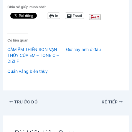
Chia sẻ giúp mình nhé:
In
Email
Có liên quan
CẢM ÂM THIÊN SƠN VẠN
Giờ này anh ở đâu
THỦY CỦA EM – TONE C –
DIZI F
Quán vắng biên thùy
TRƯỚC ĐÓ
KẾ TIẾP