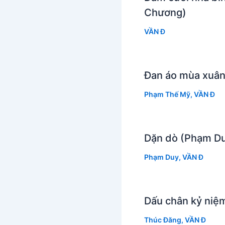
Chương)
VẦN Đ
Đan áo mùa xuâ
Phạm Thế Mỹ
,
VẦN Đ
Dặn dò (Phạm D
Phạm Duy
,
VẦN Đ
Dấu chân kỷ niệ
Thúc Đăng
,
VẦN Đ