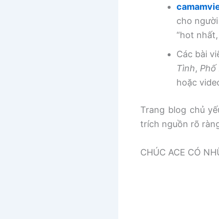
camamvie
cho người
“hot nhất
Các bài v
Tình
,
Phố 
hoặc vide
Trang blog chủ yếu
trích nguồn rõ ràn
CHÚC ACE CÓ NHƯ