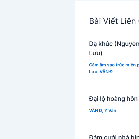
Bài Viết Liê
Dạ khúc (Nguyễn
Lưu)
Cảm âm sáo trúc miễn p
Lưu
,
VẦN Đ
Đại lộ hoàng hôn
VẦN Đ
,
Y Vân
Đám cưới nhà bin