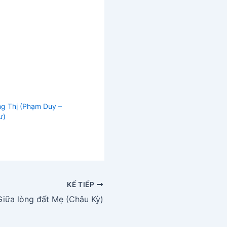
g Thị (Phạm Duy –
ư)
KẾ TIẾP
Giữa lòng đất Mẹ (Châu Kỳ)