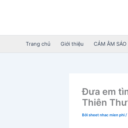
Nhảy
tới
nội
dung
Trang chủ
Giới thiệu
CẢM ÂM SÁO 
Đưa em tì
Thiên Thư
Bởi
sheet nhac mien phi
/