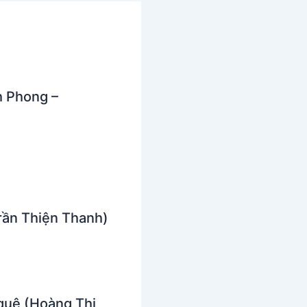
h Phong –
rần Thiện Thanh)
quê (Hoàng Thi