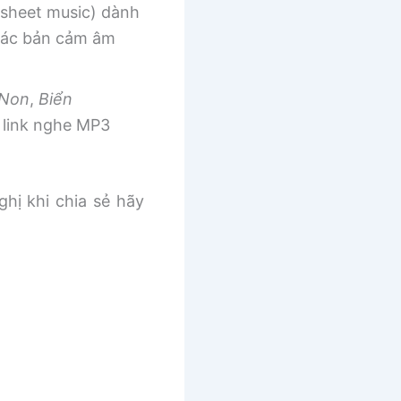
sheet music) dành
 các bản cảm âm
 Non
,
Biển
link nghe MP3
ghị khi chia sẻ hãy