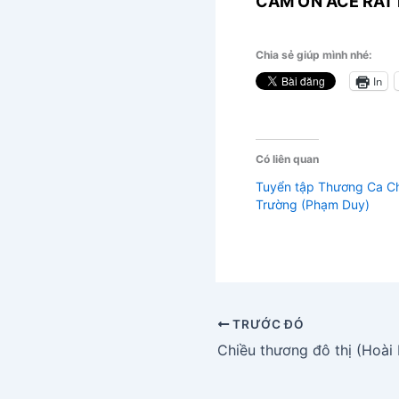
CẢM ƠN ACE RẤT 
Chia sẻ giúp mình nhé:
In
Có liên quan
Tuyển tập Thương Ca C
Trường (Phạm Duy)
TRƯỚC ĐÓ