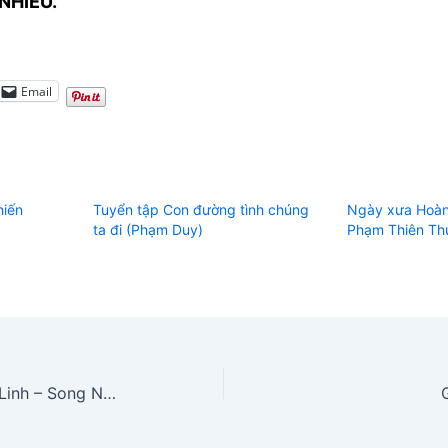
NHIỀU.
Email
hiến
Tuyển tập Con đường tình chúng
Ngày xưa Hoàn
ta đi (Phạm Duy)
Phạm Thiên Th
Chiều thương đô thị (Hoài Linh – Song Ngọc)