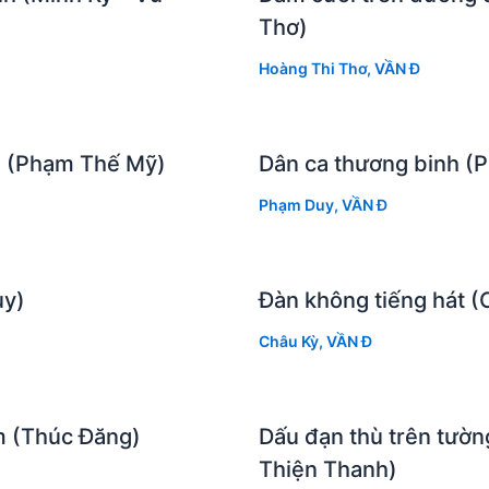
Thơ)
Hoàng Thi Thơ
,
VẦN Đ
n (Phạm Thế Mỹ)
Dân ca thương binh (
Phạm Duy
,
VẦN Đ
uy)
Đàn không tiếng hát (
Châu Kỳ
,
VẦN Đ
m (Thúc Đăng)
Dấu đạn thù trên tường
Thiện Thanh)