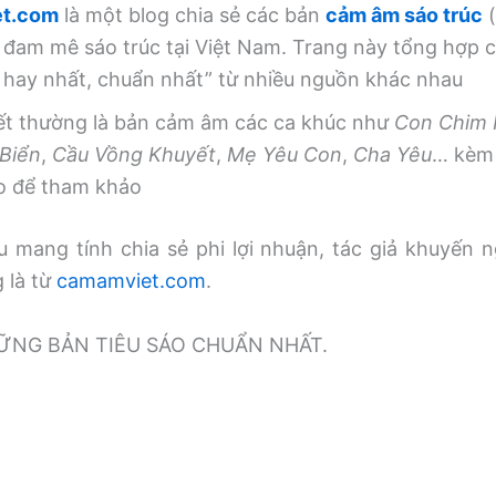
t.com
là một blog chia sẻ các bản
cảm âm sáo trúc
(
 đam mê sáo trúc tại Việt Nam. Trang này tổng hợp
, hay nhất, chuẩn nhất” từ nhiều nguồn khác nhau
iết thường là bản cảm âm các ca khúc như
Con Chim
Biển
,
Cầu Vồng Khuyết
,
Mẹ Yêu Con
,
Cha Yêu
… kèm 
o để tham khảo
 mang tính chia sẻ phi lợi nhuận, tác giả khuyến n
g là từ
camamviet.com
.
̃NG BẢN TIÊU SÁO CHUẨN NHẤT.