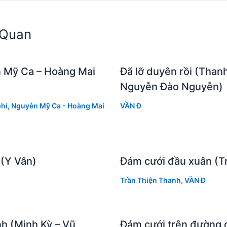
n Quan
 Mỹ Ca – Hoàng Mai
Đã lỡ duyên rồi (Than
Nguyễn Đào Nguyễn)
hí
,
Nguyễn Mỹ Ca - Hoàng Mai
VẦN Đ
 (Y Vân)
Đám cưới đầu xuân (T
Trần Thiện Thanh
,
VẦN Đ
h (Minh Kỳ – Vũ
Đám cưới trên đường 