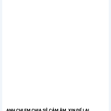
ANH CHỊ EM CHIA SẺ CẢM ÂM, XIN ĐỂ LẠI