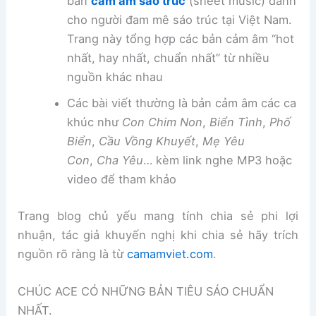
bản
cảm âm sáo trúc
(sheet music) dành
cho người đam mê sáo trúc tại Việt Nam.
Trang này tổng hợp các bản cảm âm “hot
nhất, hay nhất, chuẩn nhất” từ nhiều
nguồn khác nhau
Các bài viết thường là bản cảm âm các ca
khúc như
Con Chim Non
,
Biển Tình
,
Phố
Biển
,
Cầu Vồng Khuyết
,
Mẹ Yêu
Con
,
Cha Yêu
… kèm link nghe MP3 hoặc
video để tham khảo
Trang blog chủ yếu mang tính chia sẻ phi lợi
nhuận, tác giả khuyến nghị khi chia sẻ hãy trích
nguồn rõ ràng là từ
camamviet.com
.
CHÚC ACE CÓ NHỮNG BẢN TIÊU SÁO CHUẨN
NHẤT.