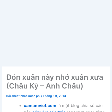
Đón xuân này nhớ xuân xưa
(Châu Kỳ – Anh Châu)
Bởi
sheet nhac mien phi
/
Tháng 5 9, 2013
camamviet.com
là một blog chia sẻ các