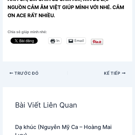
NGUỒN CẢM ÂM VIỆT GIÚP MÌNH VỚI NHÉ. CẢM
ƠN ACE RẤT NHIỀU.
Chia sẻ giúp mình nhé:
In
Email
TRƯỚC ĐÓ
KẾ TIẾP
Bài Viết Liên Quan
Dạ khúc (Nguyễn Mỹ Ca – Hoàng Mai
Lưu)