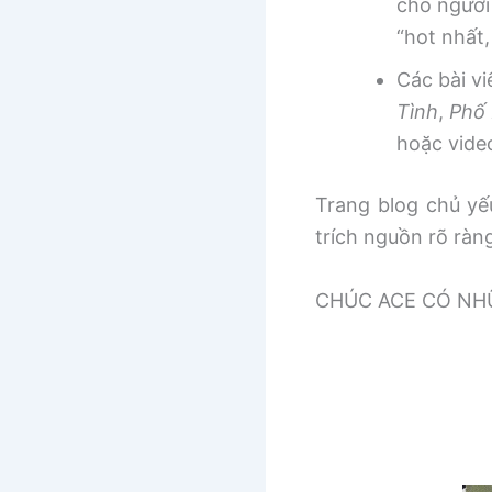
cho người
“hot nhất
Các bài v
Tình
,
Phố 
hoặc vide
Trang blog chủ yếu
trích nguồn rõ ràn
CHÚC ACE CÓ NHƯ