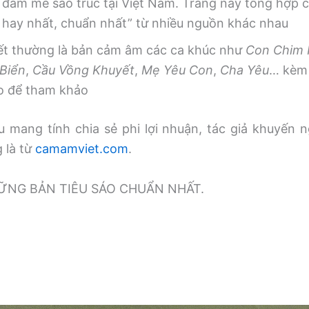
 đam mê sáo trúc tại Việt Nam. Trang này tổng hợp
, hay nhất, chuẩn nhất” từ nhiều nguồn khác nhau
iết thường là bản cảm âm các ca khúc như
Con Chim
Biển
,
Cầu Vồng Khuyết
,
Mẹ Yêu Con
,
Cha Yêu
… kèm 
o để tham khảo
 mang tính chia sẻ phi lợi nhuận, tác giả khuyến n
g là từ
camamviet.com
.
̃NG BẢN TIÊU SÁO CHUẨN NHẤT.