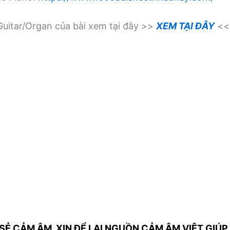
uitar/Organ của bài xem tại đây >>
XEM TẠI ĐÂY
<<
SẺ CẢM ÂM, XIN ĐỂ LẠI NGUỒN CẢM ÂM VIỆT GIÚP 