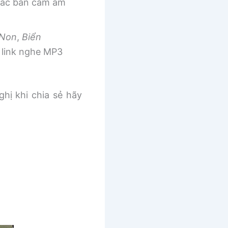
 các bản cảm âm
 Non
,
Biển
link nghe MP3
ghị khi chia sẻ hãy