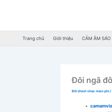
Nhảy
tới
nội
dung
Trang chủ
Giới thiệu
CẢM ÂM SÁO 
Đôi ngã đô
Bởi
sheet nhac mien phi
/
camamvie