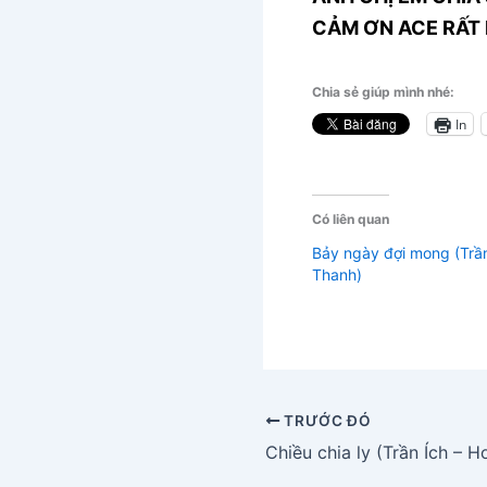
CẢM ƠN ACE RẤT 
Chia sẻ giúp mình nhé:
In
Có liên quan
Bảy ngày đợi mong (Trầ
Thanh)
TRƯỚC ĐÓ
Chiều chia ly (Trần Ích – 