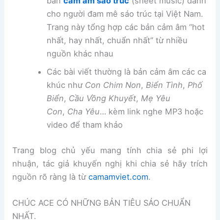
bản
cảm âm sáo trúc
(sheet music) dành
cho người đam mê sáo trúc tại Việt Nam.
Trang này tổng hợp các bản cảm âm “hot
nhất, hay nhất, chuẩn nhất” từ nhiều
nguồn khác nhau
Các bài viết thường là bản cảm âm các ca
khúc như
Con Chim Non
,
Biển Tình
,
Phố
Biển
,
Cầu Vồng Khuyết
,
Mẹ Yêu
Con
,
Cha Yêu
… kèm link nghe MP3 hoặc
video để tham khảo
Trang blog chủ yếu mang tính chia sẻ phi lợi
nhuận, tác giả khuyến nghị khi chia sẻ hãy trích
nguồn rõ ràng là từ
camamviet.com
.
CHÚC ACE CÓ NHỮNG BẢN TIÊU SÁO CHUẨN
NHẤT.