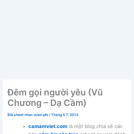
Đêm gọi người yêu (Vũ
Chương – Dạ Cầm)
Bởi
sheet nhac mien phi
/
Tháng 5 7, 2013
camamviet.com
là một blog chia sẻ các