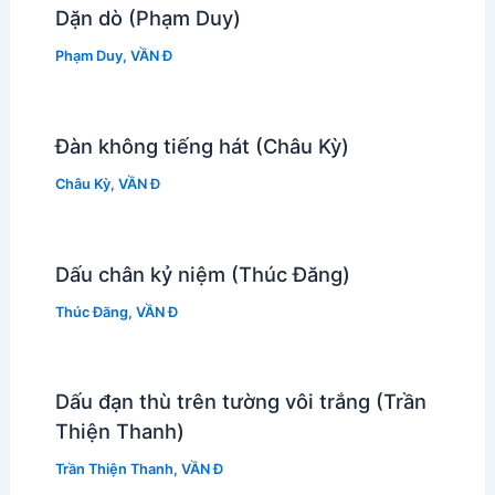
Dặn dò (Phạm Duy)
Phạm Duy
,
VẦN Đ
Đàn không tiếng hát (Châu Kỳ)
Châu Kỳ
,
VẦN Đ
Dấu chân kỷ niệm (Thúc Đăng)
Thúc Đăng
,
VẦN Đ
Dấu đạn thù trên tường vôi trắng (Trần
Thiện Thanh)
Trần Thiện Thanh
,
VẦN Đ