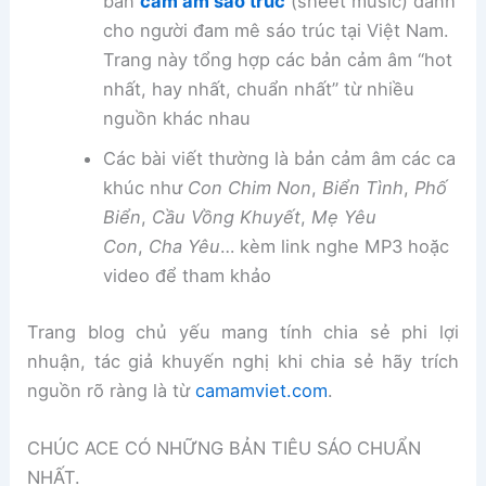
bản
cảm âm sáo trúc
(sheet music) dành
cho người đam mê sáo trúc tại Việt Nam.
Trang này tổng hợp các bản cảm âm “hot
nhất, hay nhất, chuẩn nhất” từ nhiều
nguồn khác nhau
Các bài viết thường là bản cảm âm các ca
khúc như
Con Chim Non
,
Biển Tình
,
Phố
Biển
,
Cầu Vồng Khuyết
,
Mẹ Yêu
Con
,
Cha Yêu
… kèm link nghe MP3 hoặc
video để tham khảo
Trang blog chủ yếu mang tính chia sẻ phi lợi
nhuận, tác giả khuyến nghị khi chia sẻ hãy trích
nguồn rõ ràng là từ
camamviet.com
.
CHÚC ACE CÓ NHỮNG BẢN TIÊU SÁO CHUẨN
NHẤT.