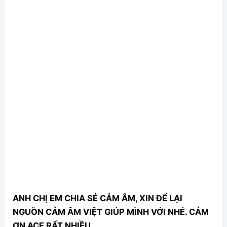
ANH CHỊ EM CHIA SẺ CẢM ÂM, XIN ĐỂ LẠI
NGUỒN CẢM ÂM VIỆT GIÚP MÌNH VỚI NHÉ. CẢM
ƠN ACE RẤT NHIỀU.