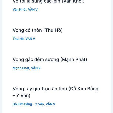
Vợ tôi là súng các-bin (Văn Khôi)
Văn Khôi
,
VẦN V
Vọng cô thôn (Thu Hồ)
Thu Hồ
,
VẦN V
Vọng gác đêm sương (Mạnh Phát)
Mạnh Phát
,
VẦN V
Vòng tay giữ trọn ân tình (Đỗ Kim Bảng
– Y Vân)
Đỗ Kim Bảng - Y Vân
,
VẦN V