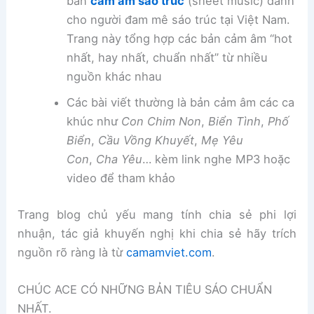
bản
cảm âm sáo trúc
(sheet music) dành
cho người đam mê sáo trúc tại Việt Nam.
Trang này tổng hợp các bản cảm âm “hot
nhất, hay nhất, chuẩn nhất” từ nhiều
nguồn khác nhau
Các bài viết thường là bản cảm âm các ca
khúc như
Con Chim Non
,
Biển Tình
,
Phố
Biển
,
Cầu Vồng Khuyết
,
Mẹ Yêu
Con
,
Cha Yêu
… kèm link nghe MP3 hoặc
video để tham khảo
Trang blog chủ yếu mang tính chia sẻ phi lợi
nhuận, tác giả khuyến nghị khi chia sẻ hãy trích
nguồn rõ ràng là từ
camamviet.com
.
CHÚC ACE CÓ NHỮNG BẢN TIÊU SÁO CHUẨN
NHẤT.