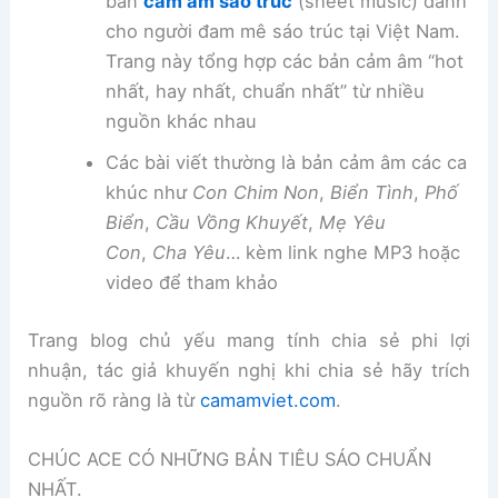
bản
cảm âm sáo trúc
(sheet music) dành
cho người đam mê sáo trúc tại Việt Nam.
Trang này tổng hợp các bản cảm âm “hot
nhất, hay nhất, chuẩn nhất” từ nhiều
nguồn khác nhau
Các bài viết thường là bản cảm âm các ca
khúc như
Con Chim Non
,
Biển Tình
,
Phố
Biển
,
Cầu Vồng Khuyết
,
Mẹ Yêu
Con
,
Cha Yêu
… kèm link nghe MP3 hoặc
video để tham khảo
Trang blog chủ yếu mang tính chia sẻ phi lợi
nhuận, tác giả khuyến nghị khi chia sẻ hãy trích
nguồn rõ ràng là từ
camamviet.com
.
CHÚC ACE CÓ NHỮNG BẢN TIÊU SÁO CHUẨN
NHẤT.