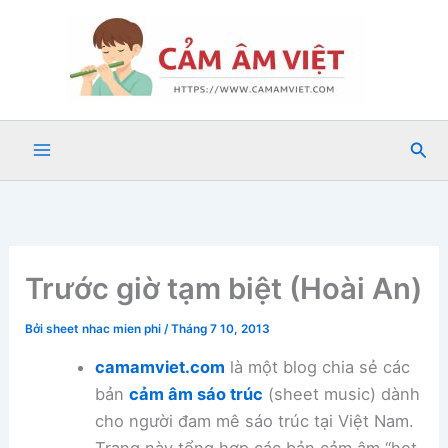
Nhảy
tới
nội
dung
Tìm
kiế
Trước giờ tạm biệt (Hoài An)
Bởi
sheet nhac mien phi
/
Tháng 7 10, 2013
camamviet.com
là một blog chia sẻ các
bản
cảm âm sáo trúc
(sheet music) dành
cho người đam mê sáo trúc tại Việt Nam.