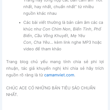
Trang này tổng hợp các bản cảm âm “hot
nhất, hay nhất, chuẩn nhất” từ nhiều
nguồn khác nhau
Các bài viết thường là bản cảm âm các ca
khúc như
Con Chim Non
,
Biển Tình
,
Phố
Biển
,
Cầu Vồng Khuyết
,
Mẹ Yêu
Con
,
Cha Yêu
… kèm link nghe MP3 hoặc
video để tham khảo
Trang blog chủ yếu mang tính chia sẻ phi lợi
nhuận, tác giả khuyến nghị khi chia sẻ hãy trích
nguồn rõ ràng là từ
camamviet.com
.
CHÚC ACE CÓ NHỮNG BẢN TIÊU SÁO CHUẨN
NHẤT.