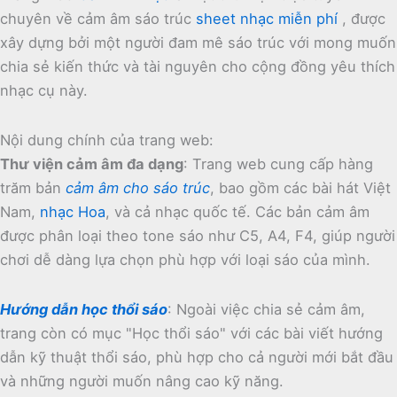
chuyên về cảm âm sáo trúc
sheet nhạc miễn phí
, được
xây dựng bởi một người đam mê sáo trúc với mong muốn
chia sẻ kiến thức và tài nguyên cho cộng đồng yêu thích
nhạc cụ này.
Nội dung chính của trang web:
Thư viện cảm âm đa dạng
:
Trang web cung cấp hàng
trăm bản
cảm âm cho sáo trúc
, bao gồm các bài hát Việt
Nam,
nhạc Hoa
, và cả nhạc quốc tế.
Các bản cảm âm
được phân loại theo tone sáo như C5, A4, F4, giúp người
chơi dễ dàng lựa chọn phù hợp với loại sáo của mình.
Hướng dẫn học thổi sáo
:
Ngoài việc chia sẻ cảm âm,
trang còn có mục "Học thổi sáo" với các bài viết hướng
dẫn kỹ thuật thổi sáo, phù hợp cho cả người mới bắt đầu
và những người muốn nâng cao kỹ năng.