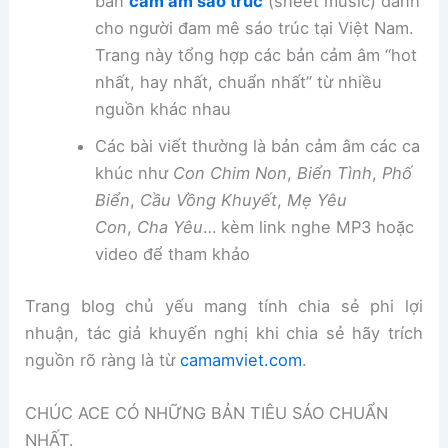
bản
cảm âm sáo trúc
(sheet music) dành
cho người đam mê sáo trúc tại Việt Nam.
Trang này tổng hợp các bản cảm âm “hot
nhất, hay nhất, chuẩn nhất” từ nhiều
nguồn khác nhau
Các bài viết thường là bản cảm âm các ca
khúc như
Con Chim Non
,
Biển Tình
,
Phố
Biển
,
Cầu Vồng Khuyết
,
Mẹ Yêu
Con
,
Cha Yêu
… kèm link nghe MP3 hoặc
video để tham khảo
Trang blog chủ yếu mang tính chia sẻ phi lợi
nhuận, tác giả khuyến nghị khi chia sẻ hãy trích
nguồn rõ ràng là từ
camamviet.com
.
CHÚC ACE CÓ NHỮNG BẢN TIÊU SÁO CHUẨN
NHẤT.