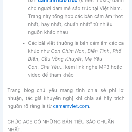
bản
cảm âm sáo trúc
(sheet music) dành
cho người đam mê sáo trúc tại Việt Nam.
Trang này tổng hợp các bản cảm âm “hot
nhất, hay nhất, chuẩn nhất” từ nhiều
nguồn khác nhau
Các bài viết thường là bản cảm âm các ca
khúc như
Con Chim Non
,
Biển Tình
,
Phố
Biển
,
Cầu Vồng Khuyết
,
Mẹ Yêu
Con
,
Cha Yêu
… kèm link nghe MP3 hoặc
video để tham khảo
Trang blog chủ yếu mang tính chia sẻ phi lợi
nhuận, tác giả khuyến nghị khi chia sẻ hãy trích
nguồn rõ ràng là từ
camamviet.com
.
CHÚC ACE CÓ NHỮNG BẢN TIÊU SÁO CHUẨN
NHẤT.