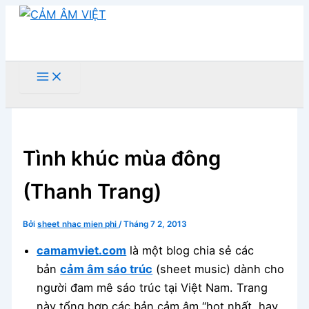
Nhảy
tới
nội
dung
Tìm
kiếm
Tình khúc mùa đông
(Thanh Trang)
Bởi
sheet nhac mien phi
/
Tháng 7 2, 2013
camamviet.com
là một blog chia sẻ các
bản
cảm âm sáo trúc
(sheet music) dành cho
người đam mê sáo trúc tại Việt Nam. Trang
này tổng hợp các bản cảm âm “hot nhất, hay