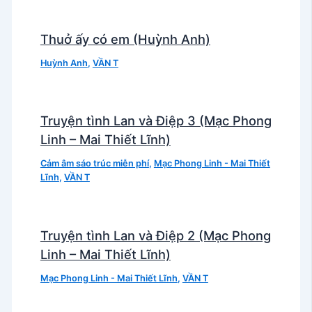
Thuở ấy có em (Huỳnh Anh)
Huỳnh Anh
,
VẦN T
Truyện tình Lan và Điệp 3 (Mạc Phong
Linh – Mai Thiết Lĩnh)
Cảm âm sáo trúc miễn phí
,
Mạc Phong Linh - Mai Thiết
Lĩnh
,
VẦN T
Truyện tình Lan và Điệp 2 (Mạc Phong
Linh – Mai Thiết Lĩnh)
Mạc Phong Linh - Mai Thiết Lĩnh
,
VẦN T