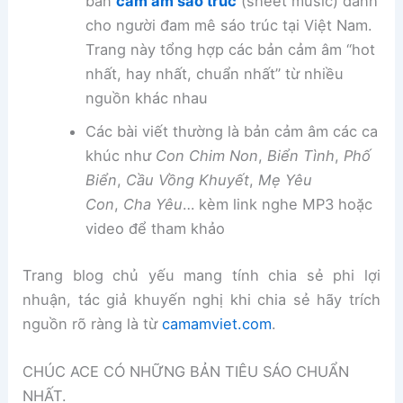
bản
cảm âm sáo trúc
(sheet music) dành
cho người đam mê sáo trúc tại Việt Nam.
Trang này tổng hợp các bản cảm âm “hot
nhất, hay nhất, chuẩn nhất” từ nhiều
nguồn khác nhau
Các bài viết thường là bản cảm âm các ca
khúc như
Con Chim Non
,
Biển Tình
,
Phố
Biển
,
Cầu Vồng Khuyết
,
Mẹ Yêu
Con
,
Cha Yêu
… kèm link nghe MP3 hoặc
video để tham khảo
Trang blog chủ yếu mang tính chia sẻ phi lợi
nhuận, tác giả khuyến nghị khi chia sẻ hãy trích
nguồn rõ ràng là từ
camamviet.com
.
CHÚC ACE CÓ NHỮNG BẢN TIÊU SÁO CHUẨN
NHẤT.