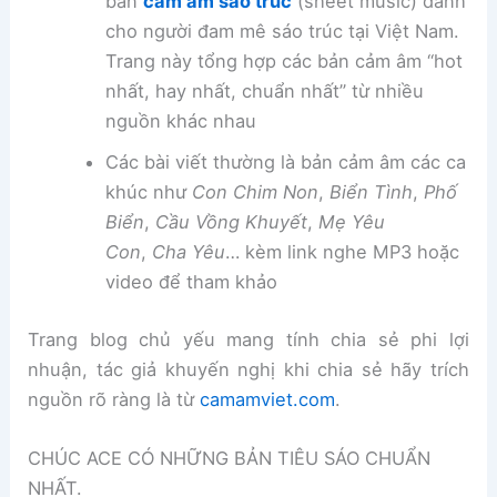
bản
cảm âm sáo trúc
(sheet music) dành
cho người đam mê sáo trúc tại Việt Nam.
Trang này tổng hợp các bản cảm âm “hot
nhất, hay nhất, chuẩn nhất” từ nhiều
nguồn khác nhau
Các bài viết thường là bản cảm âm các ca
khúc như
Con Chim Non
,
Biển Tình
,
Phố
Biển
,
Cầu Vồng Khuyết
,
Mẹ Yêu
Con
,
Cha Yêu
… kèm link nghe MP3 hoặc
video để tham khảo
Trang blog chủ yếu mang tính chia sẻ phi lợi
nhuận, tác giả khuyến nghị khi chia sẻ hãy trích
nguồn rõ ràng là từ
camamviet.com
.
CHÚC ACE CÓ NHỮNG BẢN TIÊU SÁO CHUẨN
NHẤT.