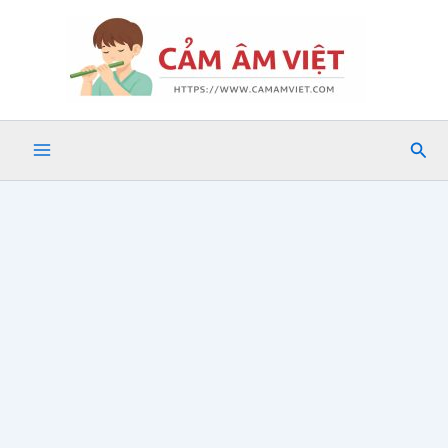
Nhảy
tới
nội
dung
Tìm
kiế