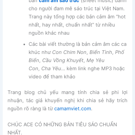
bản
cảm âm sáo trúc
(sheet music) dành
cho người đam mê sáo trúc tại Việt Nam.
Trang này tổng hợp các bản cảm âm “hot
nhất, hay nhất, chuẩn nhất” từ nhiều
nguồn khác nhau
Các bài viết thường là bản cảm âm các ca
khúc như
Con Chim Non
,
Biển Tình
,
Phố
Biển
,
Cầu Vồng Khuyết
,
Mẹ Yêu
Con
,
Cha Yêu
… kèm link nghe MP3 hoặc
video để tham khảo
Trang blog chủ yếu mang tính chia sẻ phi lợi
nhuận, tác giả khuyến nghị khi chia sẻ hãy trích
nguồn rõ ràng là từ
camamviet.com
.
CHÚC ACE CÓ NHỮNG BẢN TIÊU SÁO CHUẨN
NHẤT.