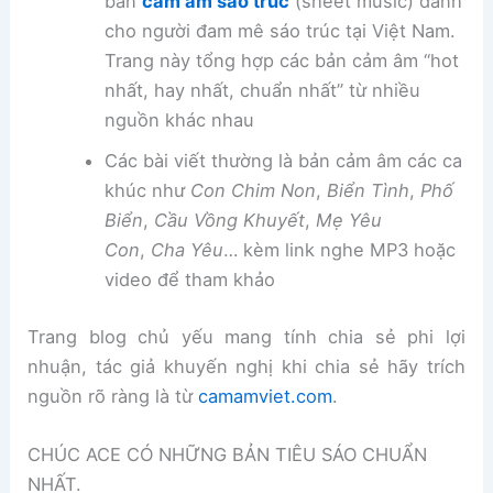
bản
cảm âm sáo trúc
(sheet music) dành
cho người đam mê sáo trúc tại Việt Nam.
Trang này tổng hợp các bản cảm âm “hot
nhất, hay nhất, chuẩn nhất” từ nhiều
nguồn khác nhau
Các bài viết thường là bản cảm âm các ca
khúc như
Con Chim Non
,
Biển Tình
,
Phố
Biển
,
Cầu Vồng Khuyết
,
Mẹ Yêu
Con
,
Cha Yêu
… kèm link nghe MP3 hoặc
video để tham khảo
Trang blog chủ yếu mang tính chia sẻ phi lợi
nhuận, tác giả khuyến nghị khi chia sẻ hãy trích
nguồn rõ ràng là từ
camamviet.com
.
CHÚC ACE CÓ NHỮNG BẢN TIÊU SÁO CHUẨN
NHẤT.