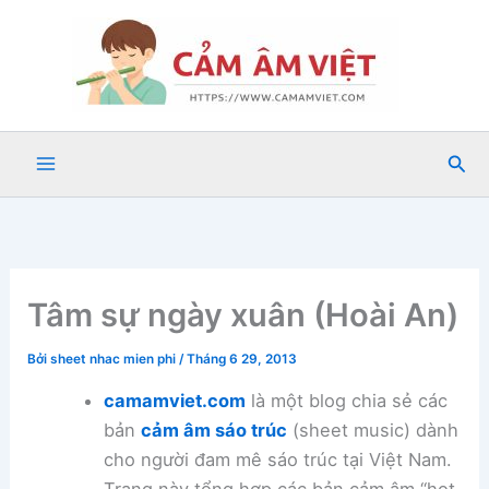
Nhảy
tới
nội
dung
Tìm
kiế
Tâm sự ngày xuân (Hoài An)
Bởi
sheet nhac mien phi
/
Tháng 6 29, 2013
camamviet.com
là một blog chia sẻ các
bản
cảm âm sáo trúc
(sheet music) dành
cho người đam mê sáo trúc tại Việt Nam.