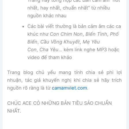
Trang này tổng hợp các bản cảm âm “hot
nhất, hay nhất, chuẩn nhất” từ nhiều
nguồn khác nhau
Các bài viết thường là bản cảm âm các ca
khúc như
Con Chim Non
,
Biển Tình
,
Phố
Biển
,
Cầu Vồng Khuyết
,
Mẹ Yêu
Con
,
Cha Yêu
… kèm link nghe MP3 hoặc
video để tham khảo
Trang blog chủ yếu mang tính chia sẻ phi lợi
nhuận, tác giả khuyến nghị khi chia sẻ hãy trích
nguồn rõ ràng là từ
camamviet.com
.
CHÚC ACE CÓ NHỮNG BẢN TIÊU SÁO CHUẨN
NHẤT.