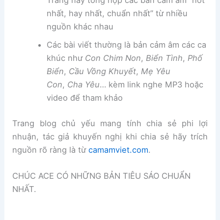
Trang này tổng hợp các bản cảm âm “hot
nhất, hay nhất, chuẩn nhất” từ nhiều
nguồn khác nhau
Các bài viết thường là bản cảm âm các ca
khúc như
Con Chim Non
,
Biển Tình
,
Phố
Biển
,
Cầu Vồng Khuyết
,
Mẹ Yêu
Con
,
Cha Yêu
… kèm link nghe MP3 hoặc
video để tham khảo
Trang blog chủ yếu mang tính chia sẻ phi lợi
nhuận, tác giả khuyến nghị khi chia sẻ hãy trích
nguồn rõ ràng là từ
camamviet.com
.
CHÚC ACE CÓ NHỮNG BẢN TIÊU SÁO CHUẨN
NHẤT.