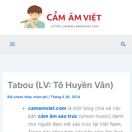
Nhảy
tới
nội
dung
Tìm
kiế
Tabou (LV: Tô Huyền Vân)
Bởi
sheet nhac mien phi
/
Tháng 4 26, 2014
camamviet.com
là một blog chia sẻ các
bản
cảm âm sáo trúc
(sheet music) dành
cho người đam mê sáo trúc tại Việt Nam.