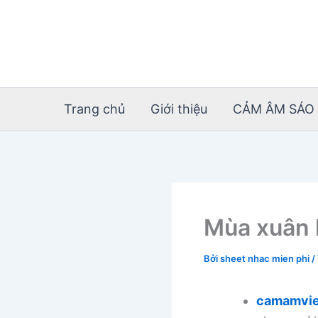
Nhảy
tới
nội
dung
Trang chủ
Giới thiệu
CẢM ÂM SÁO 
Mùa xuân 
Bởi
sheet nhac mien phi
/
camamvie