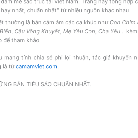
 đam mê sáo trúc tại Việt Nam. Trang này tổng hợp
, hay nhất, chuẩn nhất” từ nhiều nguồn khác nhau
iết thường là bản cảm âm các ca khúc như
Con Chim
Biển
,
Cầu Vồng Khuyết
,
Mẹ Yêu Con
,
Cha Yêu
… kèm 
o để tham khảo
 mang tính chia sẻ phi lợi nhuận, tác giả khuyến n
g là từ
camamviet.com
.
̃NG BẢN TIÊU SÁO CHUẨN NHẤT.