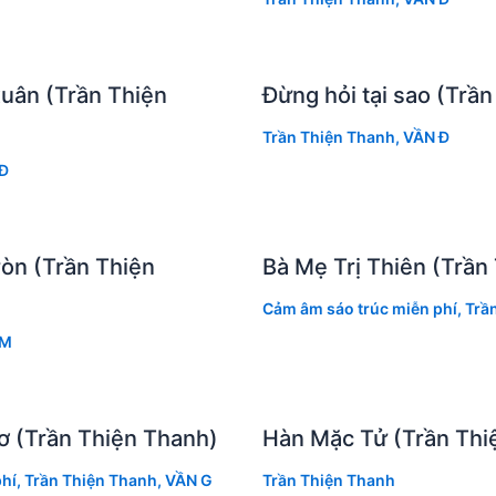
xuân (Trần Thiện
Đừng hỏi tại sao (Trầ
Trần Thiện Thanh
,
VẦN Đ
Đ
ròn (Trần Thiện
Bà Mẹ Trị Thiên (Trần
Cảm âm sáo trúc miễn phí
,
Trầ
 M
ơ (Trần Thiện Thanh)
Hàn Mặc Tử (Trần Thi
hí
,
Trần Thiện Thanh
,
VẦN G
Trần Thiện Thanh