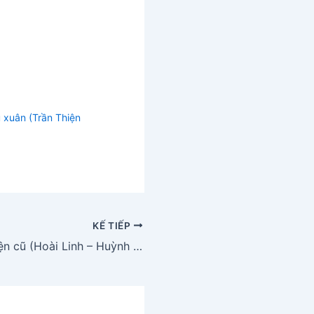
 xuân (Trần Thiện
KẾ TIẾP
Mười năm chuyện cũ (Hoài Linh – Huỳnh Lâm)