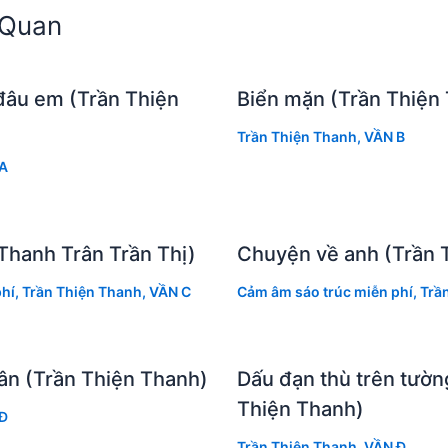
n Quan
đâu em (Trần Thiện
Biển mặn (Trần Thiện
Trần Thiện Thanh
,
VẦN B
A
Thanh Trân Trần Thị)
Chuyện về anh (Trần 
hí
,
Trần Thiện Thanh
,
VẦN C
Cảm âm sáo trúc miễn phí
,
Trầ
ân (Trần Thiện Thanh)
Dấu đạn thù trên tường
Thiện Thanh)
Đ
Trần Thiện Thanh
,
VẦN Đ