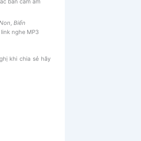
 các bản cảm âm
 Non
,
Biển
link nghe MP3
ghị khi chia sẻ hãy