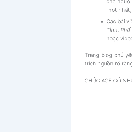
cho người
“hot nhất
Các bài v
Tình
,
Phố 
hoặc vide
Trang blog chủ yếu
trích nguồn rõ ràn
CHÚC ACE CÓ NHƯ