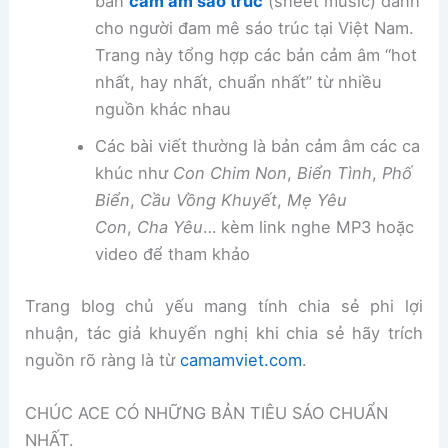
bản
cảm âm sáo trúc
(sheet music) dành
cho người đam mê sáo trúc tại Việt Nam.
Trang này tổng hợp các bản cảm âm “hot
nhất, hay nhất, chuẩn nhất” từ nhiều
nguồn khác nhau
Các bài viết thường là bản cảm âm các ca
khúc như
Con Chim Non
,
Biển Tình
,
Phố
Biển
,
Cầu Vồng Khuyết
,
Mẹ Yêu
Con
,
Cha Yêu
… kèm link nghe MP3 hoặc
video để tham khảo
Trang blog chủ yếu mang tính chia sẻ phi lợi
nhuận, tác giả khuyến nghị khi chia sẻ hãy trích
nguồn rõ ràng là từ
camamviet.com
.
CHÚC ACE CÓ NHỮNG BẢN TIÊU SÁO CHUẨN
NHẤT.