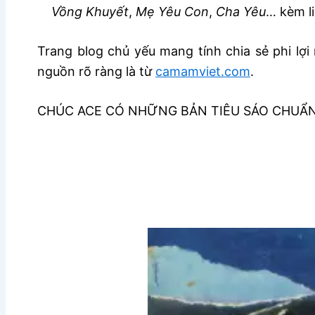
Vồng Khuyết
,
Mẹ Yêu Con
,
Cha Yêu
… kèm l
Trang blog chủ yếu mang tính chia sẻ phi lợi 
nguồn rõ ràng là từ
camamviet.com
.
CHÚC ACE CÓ NHỮNG BẢN TIÊU SÁO CHUẨ