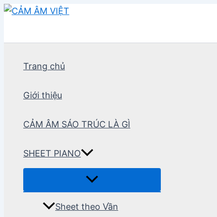
Nhảy
tới
nội
dung
Trang chủ
Giới thiệu
CẢM ÂM SÁO TRÚC LÀ GÌ
SHEET PIANO
Sheet theo Vần