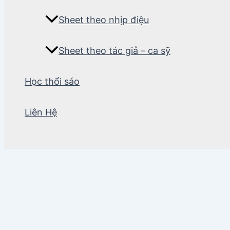
Sheet theo nhịp điệu
Sheet theo tác giả – ca sỹ
Học thổi sáo
Liên Hệ
Tìm
kiếm