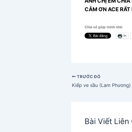
ANH CHỊ EM CHIA 
CẢM ƠN ACE RẤT 
Chia sẻ giúp mình nhé:
In
TRƯỚC ĐÓ
Kiếp ve sầu (Lam Phương)
Bài Viết Liê