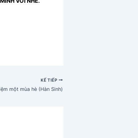
MÌNH VỚI NHÉ.
KẾ TIẾP
iệm một mùa hè (Hàn Sinh)