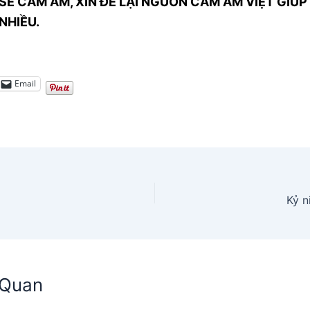
SẺ CẢM ÂM, XIN ĐỂ LẠI NGUỒN CẢM ÂM VIỆT GIÚP 
NHIỀU.
Email
Kỷ n
n Quan