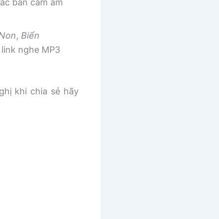
 các bản cảm âm
 Non
,
Biển
link nghe MP3
ghị khi chia sẻ hãy