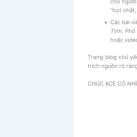
cho người
“hot nhất
Các bài v
Tình
,
Phố 
hoặc vide
Trang blog chủ yếu
trích nguồn rõ ràn
CHÚC ACE CÓ NHƯ