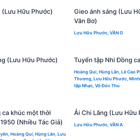
 (Lưu Hữu Phước)
Gieo ánh sáng (Lưu H
Văn Bơ)
Lưu Hữu Phước
,
VẦN G
ồng (Lưu Hữu Phước)
Tuyển tập Nhi Đồng ca 
Hoàng Quí
,
Hùng Lân
,
Lê Cao 
Thương
,
Lưu Hữu Phước
,
Minh
tập Nhạc
,
Võ Đức Thu
 ca khúc một thời
Ải Chi Lăng (Lưu Hữu
1950 (Nhiều Tác Giả)
Lưu Hữu Phước
,
VẦN A
uyên
,
Hoàng Quí
,
Hùng Lân
,
Lưu