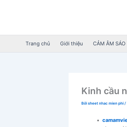
Nhảy
tới
nội
dung
Trang chủ
Giới thiệu
CẢM ÂM SÁO 
Kinh cầu 
Bởi
sheet nhac mien phi
/
camamvie