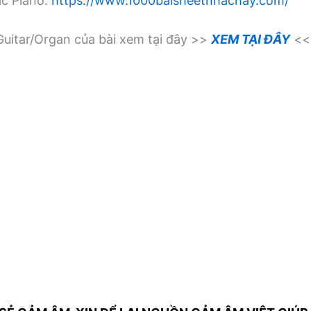
ạc Piano:
https://www.1000baisheetnhachay.com/
uitar/Organ của bài xem tại đây >>
XEM TẠI ĐÂY
<<