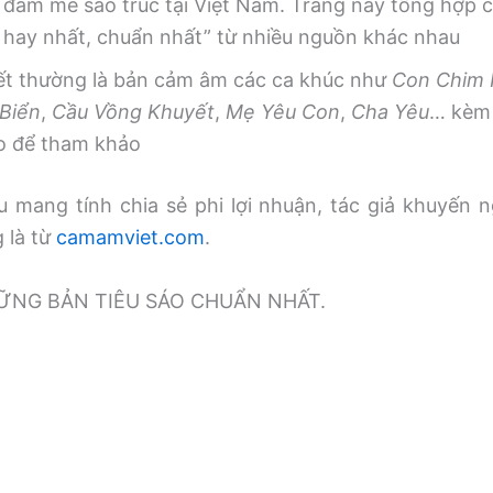
 đam mê sáo trúc tại Việt Nam. Trang này tổng hợp
, hay nhất, chuẩn nhất” từ nhiều nguồn khác nhau
iết thường là bản cảm âm các ca khúc như
Con Chim
Biển
,
Cầu Vồng Khuyết
,
Mẹ Yêu Con
,
Cha Yêu
… kèm 
o để tham khảo
 mang tính chia sẻ phi lợi nhuận, tác giả khuyến n
g là từ
camamviet.com
.
̃NG BẢN TIÊU SÁO CHUẨN NHẤT.