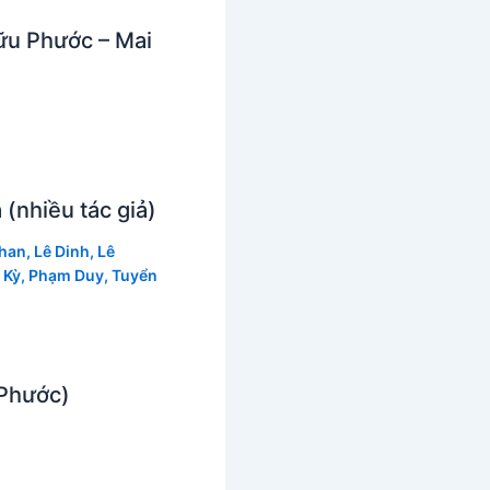
ữu Phước – Mai
(nhiều tác giả)
Phan
,
Lê Dinh
,
Lê
 Kỳ
,
Phạm Duy
,
Tuyển
 Phước)