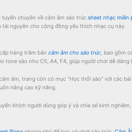
ực tuyến chuyên về cảm âm sáo trúc
sheet nhạc miễn 
à tài nguyên cho cộng đồng yêu thích nhạc cụ này.
cấp hàng trăm bản
cảm âm cho sáo trúc
, bao gồm c
 tone sáo như C5, A4, F4, giúp người chơi dễ dàng l
 cảm âm, trang còn có mục "Học thổi sáo" với các bài
uốn nâng cao kỹ năng.
uyến khích người dùng góp ý và chia sẻ kinh nghiệm
eet Piano
phong phú để học và chơi sáo trúc,
Cảm Â