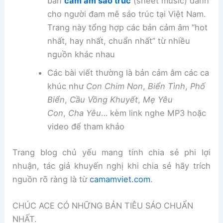
bản
cảm âm sáo trúc
(sheet music) dành
cho người đam mê sáo trúc tại Việt Nam.
Trang này tổng hợp các bản cảm âm “hot
nhất, hay nhất, chuẩn nhất” từ nhiều
nguồn khác nhau
Các bài viết thường là bản cảm âm các ca
khúc như
Con Chim Non
,
Biển Tình
,
Phố
Biển
,
Cầu Vồng Khuyết
,
Mẹ Yêu
Con
,
Cha Yêu
… kèm link nghe MP3 hoặc
video để tham khảo
Trang blog chủ yếu mang tính chia sẻ phi lợi
nhuận, tác giả khuyến nghị khi chia sẻ hãy trích
nguồn rõ ràng là từ
camamviet.com
.
CHÚC ACE CÓ NHỮNG BẢN TIÊU SÁO CHUẨN
NHẤT.