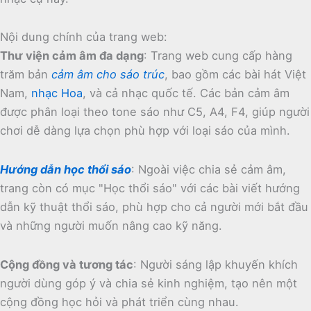
Nội dung chính của trang web:
Thư viện cảm âm đa dạng
:
Trang web cung cấp hàng
trăm bản
cảm âm cho sáo trúc
, bao gồm các bài hát Việt
Nam,
nhạc Hoa
, và cả nhạc quốc tế.
Các bản cảm âm
được phân loại theo tone sáo như C5, A4, F4, giúp người
chơi dễ dàng lựa chọn phù hợp với loại sáo của mình.
Hướng dẫn học thổi sáo
:
Ngoài việc chia sẻ cảm âm,
trang còn có mục "Học thổi sáo" với các bài viết hướng
dẫn kỹ thuật thổi sáo, phù hợp cho cả người mới bắt đầu
và những người muốn nâng cao kỹ năng.
Cộng đồng và tương tác
:
Người sáng lập khuyến khích
người dùng góp ý và chia sẻ kinh nghiệm, tạo nên một
cộng đồng học hỏi và phát triển cùng nhau.