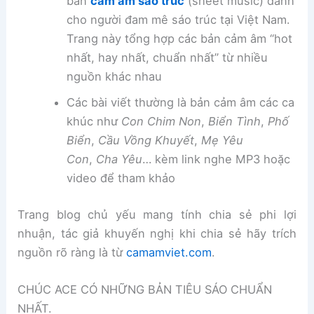
bản
cảm âm sáo trúc
(sheet music) dành
cho người đam mê sáo trúc tại Việt Nam.
Trang này tổng hợp các bản cảm âm “hot
nhất, hay nhất, chuẩn nhất” từ nhiều
nguồn khác nhau
Các bài viết thường là bản cảm âm các ca
khúc như
Con Chim Non
,
Biển Tình
,
Phố
Biển
,
Cầu Vồng Khuyết
,
Mẹ Yêu
Con
,
Cha Yêu
… kèm link nghe MP3 hoặc
video để tham khảo
Trang blog chủ yếu mang tính chia sẻ phi lợi
nhuận, tác giả khuyến nghị khi chia sẻ hãy trích
nguồn rõ ràng là từ
camamviet.com
.
CHÚC ACE CÓ NHỮNG BẢN TIÊU SÁO CHUẨN
NHẤT.