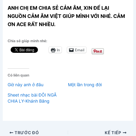
ANH CHỊ EM CHIA SẺ CẢM ÂM, XIN ĐỂ LẠI
NGUỒN CẢM ÂM VIỆT GIÚP MÌNH VỚI NHÉ. CẢM
ƠN ACE RẤT NHIỀU.
Chia sẻ giúp mình nhé:
In
Email
Có liên quan
Giờ này anh ở đâu
Một lần trong đời
Sheet nhạc bài ĐÔI NGÃ
CHIA LY-Khánh Băng
TRƯỚC ĐÓ
KẾ TIẾP