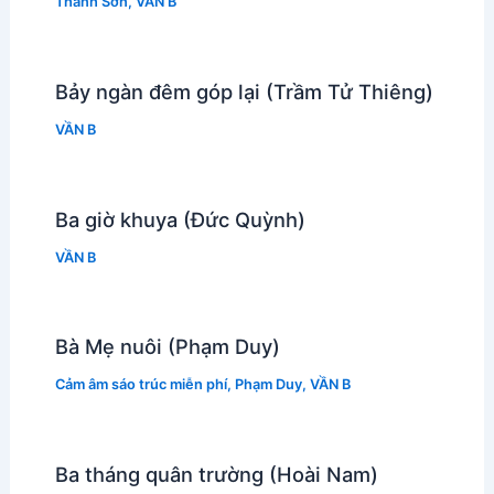
Thanh Sơn
,
VẦN B
Bảy ngàn đêm góp lại (Trầm Tử Thiêng)
VẦN B
Ba giờ khuya (Đức Quỳnh)
VẦN B
Bà Mẹ nuôi (Phạm Duy)
Cảm âm sáo trúc miễn phí
,
Phạm Duy
,
VẦN B
Ba tháng quân trường (Hoài Nam)