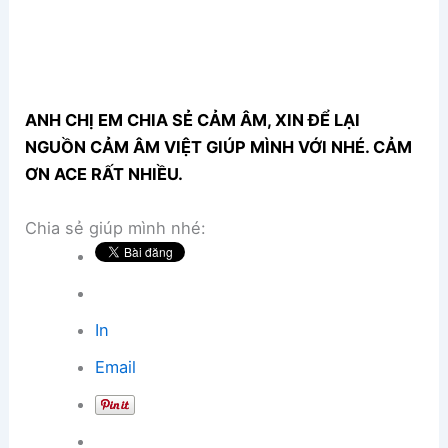
ANH CHỊ EM CHIA SẺ CẢM ÂM, XIN ĐỂ LẠI
NGUỒN CẢM ÂM VIỆT GIÚP MÌNH VỚI NHÉ. CẢM
ƠN ACE RẤT NHIỀU.
Chia sẻ giúp mình nhé:
In
Email