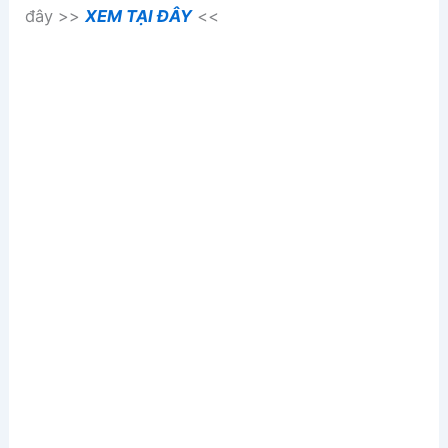
đây >>
XEM TẠI ĐÂY
<<