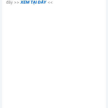
đây >>
XEM TẠI ĐÂY
<<