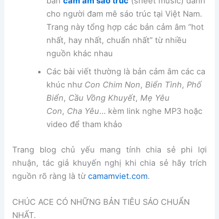
bản
cảm âm sáo trúc
(sheet music) dành
cho người đam mê sáo trúc tại Việt Nam.
Trang này tổng hợp các bản cảm âm “hot
nhất, hay nhất, chuẩn nhất” từ nhiều
nguồn khác nhau
Các bài viết thường là bản cảm âm các ca
khúc như
Con Chim Non
,
Biển Tình
,
Phố
Biển
,
Cầu Vồng Khuyết
,
Mẹ Yêu
Con
,
Cha Yêu
… kèm link nghe MP3 hoặc
video để tham khảo
Trang blog chủ yếu mang tính chia sẻ phi lợi
nhuận, tác giả khuyến nghị khi chia sẻ hãy trích
nguồn rõ ràng là từ
camamviet.com
.
CHÚC ACE CÓ NHỮNG BẢN TIÊU SÁO CHUẨN
NHẤT.