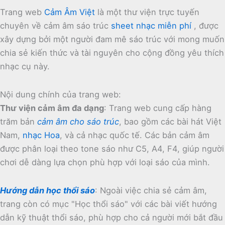
Trang web
Cảm Âm Việt
là một thư viện trực tuyến
chuyên về cảm âm sáo trúc
sheet nhạc miễn phí
, được
xây dựng bởi một người đam mê sáo trúc với mong muốn
chia sẻ kiến thức và tài nguyên cho cộng đồng yêu thích
nhạc cụ này.
Nội dung chính của trang web:
Thư viện cảm âm đa dạng
:
Trang web cung cấp hàng
trăm bản
cảm âm cho sáo trúc
, bao gồm các bài hát Việt
Nam,
nhạc Hoa
, và cả nhạc quốc tế.
Các bản cảm âm
được phân loại theo tone sáo như C5, A4, F4, giúp người
chơi dễ dàng lựa chọn phù hợp với loại sáo của mình.
Hướng dẫn học thổi sáo
:
Ngoài việc chia sẻ cảm âm,
trang còn có mục "Học thổi sáo" với các bài viết hướng
dẫn kỹ thuật thổi sáo, phù hợp cho cả người mới bắt đầu