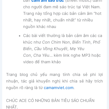
bản
cảm âm sáo trúc
(sheet music) dành
cho người đam mê sáo trúc tại Việt Nam.
Trang này tổng hợp các bản cảm âm “hot
nhất, hay nhất, chuẩn nhất” từ nhiều
nguồn khác nhau
Các bài viết thường là bản cảm âm các ca
khúc như
Con Chim Non
,
Biển Tình
,
Phố
Biển
,
Cầu Vồng Khuyết
,
Mẹ Yêu
Con
,
Cha Yêu
… kèm link nghe MP3 hoặc
video để tham khảo
Trang blog chủ yếu mang tính chia sẻ phi lợi
nhuận, tác giả khuyến nghị khi chia sẻ hãy trích
nguồn rõ ràng là từ
camamviet.com
.
CHÚC ACE CÓ NHỮNG BẢN TIÊU SÁO CHUẨN
NHẤT.