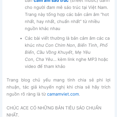
bản
cảm âm sáo trúc
(sheet music) dành
cho người đam mê sáo trúc tại Việt Nam.
Trang này tổng hợp các bản cảm âm “hot
nhất, hay nhất, chuẩn nhất” từ nhiều
nguồn khác nhau
Các bài viết thường là bản cảm âm các ca
khúc như
Con Chim Non
,
Biển Tình
,
Phố
Biển
,
Cầu Vồng Khuyết
,
Mẹ Yêu
Con
,
Cha Yêu
… kèm link nghe MP3 hoặc
video để tham khảo
Trang blog chủ yếu mang tính chia sẻ phi lợi
nhuận, tác giả khuyến nghị khi chia sẻ hãy trích
nguồn rõ ràng là từ
camamviet.com
.
CHÚC ACE CÓ NHỮNG BẢN TIÊU SÁO CHUẨN
NHẤT.