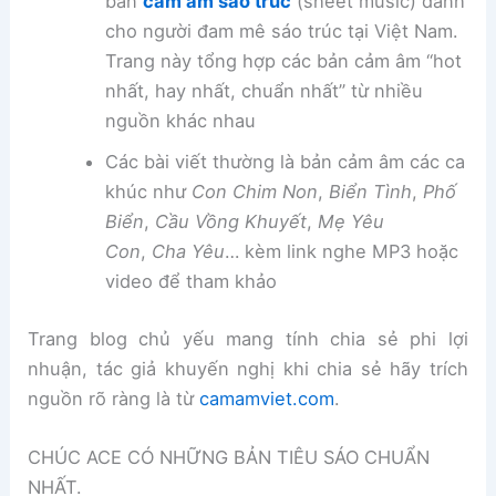
bản
cảm âm sáo trúc
(sheet music) dành
cho người đam mê sáo trúc tại Việt Nam.
Trang này tổng hợp các bản cảm âm “hot
nhất, hay nhất, chuẩn nhất” từ nhiều
nguồn khác nhau
Các bài viết thường là bản cảm âm các ca
khúc như
Con Chim Non
,
Biển Tình
,
Phố
Biển
,
Cầu Vồng Khuyết
,
Mẹ Yêu
Con
,
Cha Yêu
… kèm link nghe MP3 hoặc
video để tham khảo
Trang blog chủ yếu mang tính chia sẻ phi lợi
nhuận, tác giả khuyến nghị khi chia sẻ hãy trích
nguồn rõ ràng là từ
camamviet.com
.
CHÚC ACE CÓ NHỮNG BẢN TIÊU SÁO CHUẨN
NHẤT.