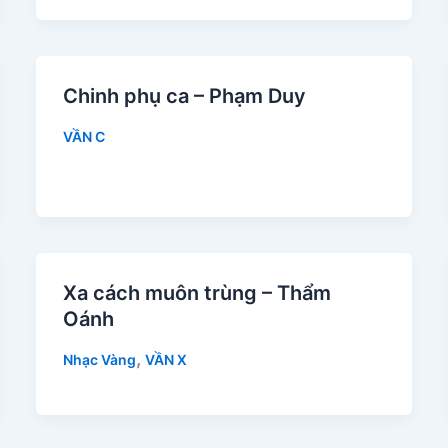
Chinh phụ ca – Phạm Duy
VẦN C
Xa cách muôn trùng – Thẩm
Oánh
,
Nhạc Vàng
VẦN X