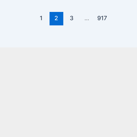
1
2
3
…
917