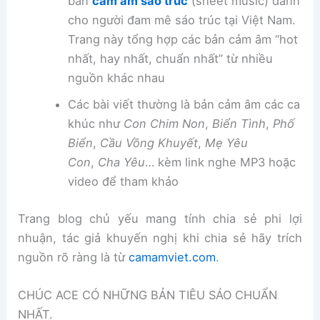
bản
cảm âm sáo trúc
(sheet music) dành
cho người đam mê sáo trúc tại Việt Nam.
Trang này tổng hợp các bản cảm âm “hot
nhất, hay nhất, chuẩn nhất” từ nhiều
nguồn khác nhau
Các bài viết thường là bản cảm âm các ca
khúc như
Con Chim Non
,
Biển Tình
,
Phố
Biển
,
Cầu Vồng Khuyết
,
Mẹ Yêu
Con
,
Cha Yêu
… kèm link nghe MP3 hoặc
video để tham khảo
Trang blog chủ yếu mang tính chia sẻ phi lợi
nhuận, tác giả khuyến nghị khi chia sẻ hãy trích
nguồn rõ ràng là từ
camamviet.com
.
CHÚC ACE CÓ NHỮNG BẢN TIÊU SÁO CHUẨN
NHẤT.