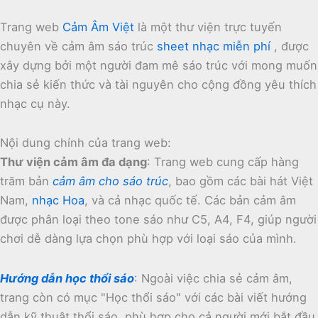
Trang web
Cảm Âm Việt
là một thư viện trực tuyến
chuyên về cảm âm sáo trúc
sheet nhạc miễn phí
, được
xây dựng bởi một người đam mê sáo trúc với mong muốn
chia sẻ kiến thức và tài nguyên cho cộng đồng yêu thích
nhạc cụ này.
Nội dung chính của trang web:
Thư viện cảm âm đa dạng
:
Trang web cung cấp hàng
trăm bản
cảm âm cho sáo trúc
, bao gồm các bài hát Việt
Nam,
nhạc Hoa
, và cả nhạc quốc tế.
Các bản cảm âm
được phân loại theo tone sáo như C5, A4, F4, giúp người
chơi dễ dàng lựa chọn phù hợp với loại sáo của mình.
Hướng dẫn học thổi sáo
:
Ngoài việc chia sẻ cảm âm,
trang còn có mục "Học thổi sáo" với các bài viết hướng
dẫn kỹ thuật thổi sáo, phù hợp cho cả người mới bắt đầu