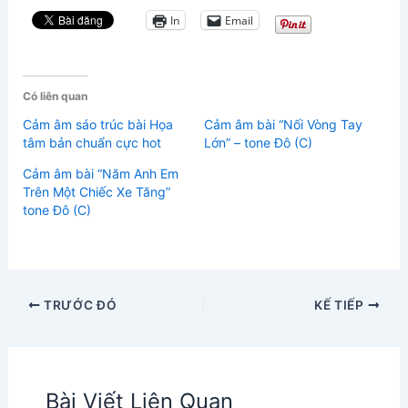
In
Email
Có liên quan
Cảm âm sáo trúc bài Họa
Cảm âm bài “Nối Vòng Tay
tâm bản chuẩn cực hot
Lớn” – tone Đô (C)
Cảm âm bài “Năm Anh Em
Trên Một Chiếc Xe Tăng”
tone Đô (C)
TRƯỚC ĐÓ
KẾ TIẾP
Bài Viết Liên Quan