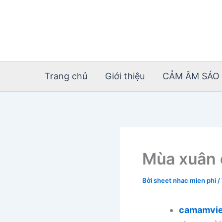
Nhảy
tới
nội
dung
Trang chủ
Giới thiệu
CẢM ÂM SÁO 
Mùa xuân 
Bởi
sheet nhac mien phi
/
camamvie