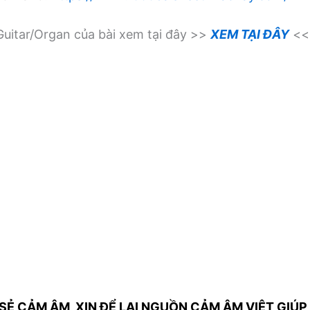
uitar/Organ của bài xem tại đây >>
XEM TẠI ĐÂY
<<
SẺ CẢM ÂM, XIN ĐỂ LẠI NGUỒN CẢM ÂM VIỆT GIÚP 