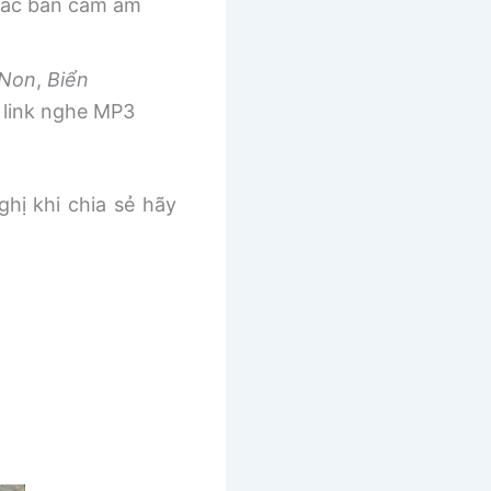
 các bản cảm âm
 Non
,
Biển
link nghe MP3
ghị khi chia sẻ hãy