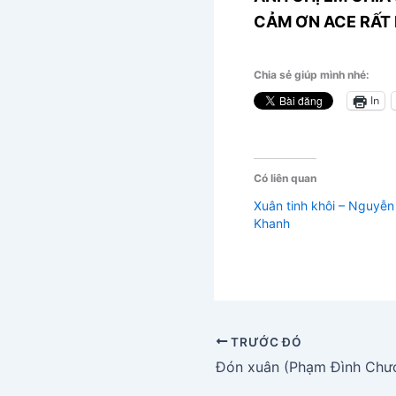
CẢM ƠN ACE RẤT 
Chia sẻ giúp mình nhé:
In
Có liên quan
Xuân tinh khôi – Nguyễn
Khanh
TRƯỚC ĐÓ
Đón xuân (Phạm Đình Chư