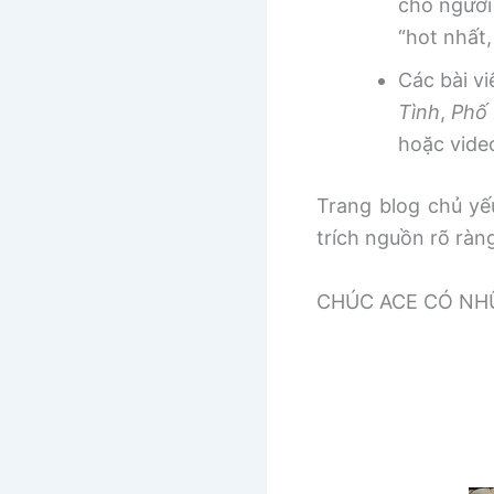
cho người
“hot nhất
Các bài v
Tình
,
Phố 
hoặc vide
Trang blog chủ yếu
trích nguồn rõ ràn
CHÚC ACE CÓ NHƯ