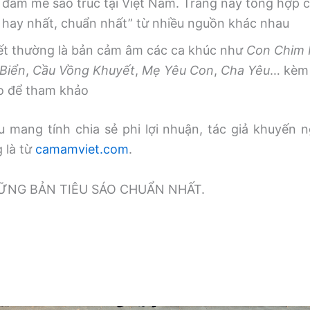
 đam mê sáo trúc tại Việt Nam. Trang này tổng hợp
, hay nhất, chuẩn nhất” từ nhiều nguồn khác nhau
iết thường là bản cảm âm các ca khúc như
Con Chim
Biển
,
Cầu Vồng Khuyết
,
Mẹ Yêu Con
,
Cha Yêu
… kèm 
o để tham khảo
 mang tính chia sẻ phi lợi nhuận, tác giả khuyến n
g là từ
camamviet.com
.
̃NG BẢN TIÊU SÁO CHUẨN NHẤT.