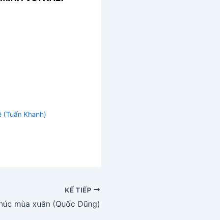
ề (Tuấn Khanh)
KẾ TIẾP
húc mùa xuân (Quốc Dũng)