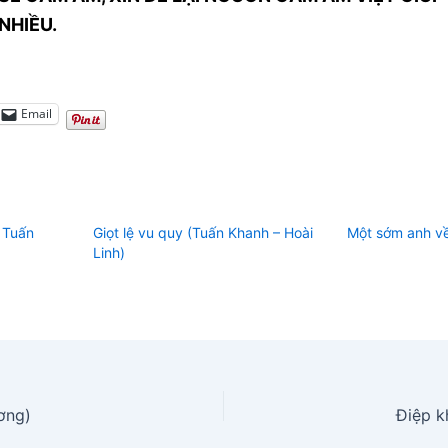
NHIỀU.
Email
 Tuấn
Giọt lệ vu quy (Tuấn Khanh – Hoài
Một sớm anh v
Linh)
ơng)
Điệp k